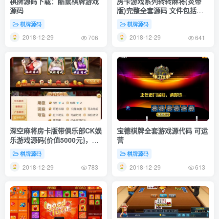
棋牌源码下载：酷鼠棋牌游戏
房卡游戏系列转转麻将(炎帝
源码
版)完整全套源码 文件包括服
务、客户端源码，数据库下载
棋牌源码
棋牌源码
2018-12-29
2018-12-29
706
641
深空麻将房卡版带俱乐部CK娱
宝德棋牌全套游戏源代码 可运
乐游戏源码{价值5000元}，深
营
空娱乐组件下载，都有控制功
棋牌源码
棋牌源码
能
2018-12-29
2018-12-29
783
613