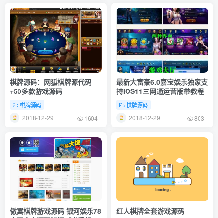
棋牌源码：网狐棋牌源代码
最新大富豪6.0嘉宝娱乐独家支
+50多款游戏源码
持IOS11三网通运营版带教程
棋牌源码
棋牌源码
2018-12-29
2018-12-29
1604
803
傲翼棋牌游戏源码 银河娱乐78
红人棋牌全套游戏源码