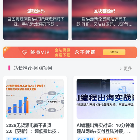
游戏源码
区块链源码
吾图资源网提供棋牌游戏源码下
提供最新免费网站源码下
载，手机游戏源码下载...
载,PHP、区块链源码、JSP等...
站长推荐-网赚项目
更多
2026无货源电商不备货
AI编程出海实战课：10分钟速
2.0【更新】：超低费比技术
建AI网站+支付登陆对接，掌
突破自然流天花板，单店月利
握出海全流程
网创项目
AI智能
网创项目