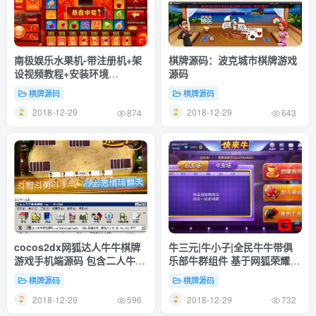
南极娱乐水果机-带注册机+架
棋牌源码：波克城市棋牌游戏
设视频教程+安装环境
源码
win2003+iis6.0+sql2008r2+net4.0
棋牌源码
棋牌源码
2018-12-29
2018-12-29
874
643
cocos2dx网狐达人牛牛棋牌
牛三元|牛小子|全民牛牛带俱
游戏手机端源码 包含二人牛
乐部牛群组件 基于网狐荣耀二
牛、百人牛牛、通比(换牌)牛
次开发 前台可以直接控制换牌
棋牌源码
棋牌源码
牛
2018-12-29
2018-12-29
596
732