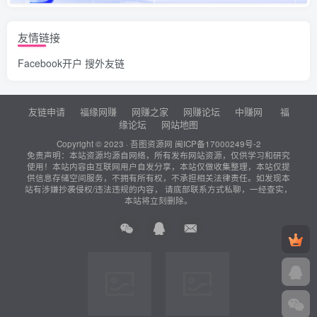
友情链接
Facebook开户
搜外友链
友链申请
福缘网赚
网赚之家
网赚论坛
中赚网
福
缘论坛
网站地图
Copyright © 2023 ·
吾图资源网
闽ICP备17000249号-2
免责声明：本站资源均源自网络，所有发布网站资源，仅供学习和研究
使用！本站内容由互联网用户自发分享，本站仅做收集整理，本站仅提
供信息存储空间服务，不拥有所有权，不承担相关法律责任。如发现本
站有涉嫌抄袭侵权/违法违规的内容， 请底部联系方式私聊，一经查实，
本站将立刻删除。