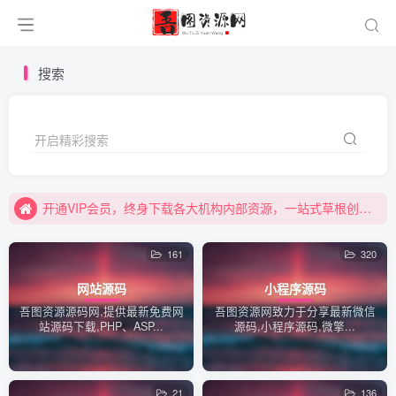
搜索
开启精彩搜索
本站始于2018，稳定不跑路，欢迎加入VIP!
吾图资源网全新改版升级，网站使用中如发现有何问题，可以联系在线QQ客服：815271572！
开通VIP会员，终身下载各大机构内部资源，一站式草根创业基地，最新最强网赚教程大全，小投入，大回报！
本站始于2018，稳定不跑路，欢迎加入VIP!
161
320
吾图资源网全新改版升级，网站使用中如发现有何问题，可以联系在线QQ客服：815271572！
网站源码
小程序源码
吾图资源源码网,提供最新免费网
吾图资源网致力于分享最新微信
站源码下载,PHP、ASP...
源码,小程序源码,微擎...
21
136