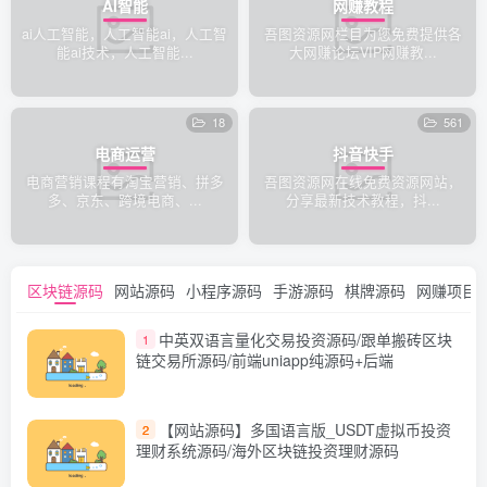
AI智能
网赚教程
ai人工智能，人工智能ai，人工智
吾图资源网栏目为您免费提供各
能ai技术，人工智能...
大网赚论坛VIP网赚教...
18
561
电商运营
抖音快手
电商营销课程有淘宝营销、拼多
吾图资源网在线免费资源网站，
多、京东、跨境电商、...
分享最新技术教程，抖...
区块链源码
网站源码
小程序源码
手游源码
棋牌源码
网赚项目
中英双语言量化交易投资源码/跟单搬砖区块
1
链交易所源码/前端uniapp纯源码+后端
【网站源码】多国语言版_USDT虚拟币投资
2
理财系统源码/海外区块链投资理财源码