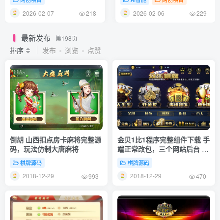
润1-3万元
2026-02-07
2026-02-06
218
229
最新发布
第198页
排序
发布
浏览
点赞
倒胡 山西扣点房卡麻将完整源
金贝1比1程序完整组件下载 手
码，玩法仿制大唐麻将
端正常改包，三个网站后台 程
序未加壳 无授权
棋牌源码
棋牌源码
2018-12-29
2018-12-29
993
470