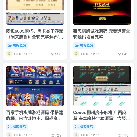
网狐6603麻将、房卡类子游戏
莱恩棋牌游戏源码 完美运营全
《闲来麻将》全套完整源码(手
套源码项目完整
机端+服务器+数据库)
棋牌源码
棋牌源码
2018-12-29
2018-12-29
558
642
百家手机棋牌游戏源码 带搭建
Cocos柳州房卡麻将|广西麻
教程，内含斗地主，国标麻将
将|来宾麻将全套源码：含服务
等多款棋牌游戏
端源码+客户端源码+数据库等
棋牌源码
棋牌源码
2018-12-29
2018-12-29
729
718