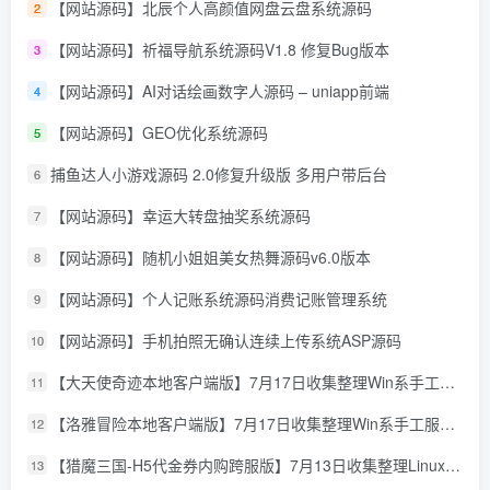
【网站源码】北辰个人高颜值网盘云盘系统源码
2
【网站源码】祈福导航系统源码V1.8 修复Bug版本
3
【网站源码】AI对话绘画数字人源码 – uniapp前端
4
【网站源码】GEO优化系统源码
5
捕鱼达人小游戏源码 2.0修复升级版 多用户带后台
6
【网站源码】幸运大转盘抽奖系统源码
7
【网站源码】随机小姐姐美女热舞源码v6.0版本
8
【网站源码】个人记账系统源码消费记账管理系统
9
【网站源码】手机拍照无确认连续上传系统ASP源码
10
【大天使奇迹本地客户端版】7月17日收集整理Win系手工服务端-怀旧奇迹页游-详细文本搭建教程-GM授权管理后台-PC客户端
11
【洛雅冒险本地客户端版】7月17日收集整理Win系手工服务端-经典冒险页游-详细文本搭建教程-PC客户端
12
【猎魔三国-H5代金券内购跨服版】7月13日收集整理Linux手工服务端-典藏卡牌回合手游-详细文本搭建教程-通用视频教程-GM管理授权后台-简易安卓客户端
13