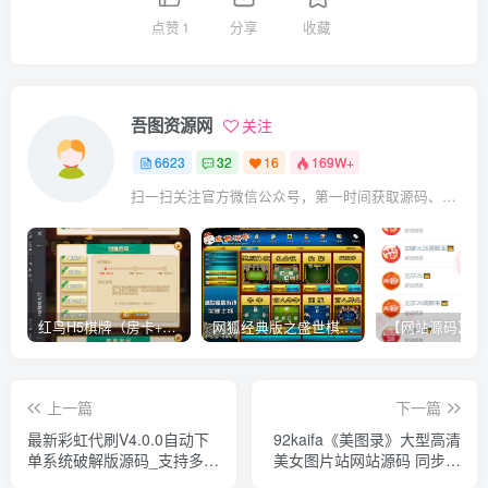
点赞
1
分享
收藏
吾图资源网
关注
6623
32
16
169W+
扫一扫关注官方微信公众号，第一时间获取源码、网赚项目资源教程，自媒体等知识干货，让互联网创业赚钱更简单。
红鸟H5棋牌（房卡+金币）全套双模式游戏源码
网狐经典版之盛世棋牌完整游戏源码（包含文档、架设教程、网站、源代码等）
上一篇
下一篇
最新彩虹代刷V4.0.0自动下
92kaifa《美图录》大型高清
单系统破解版源码_支持多套
美女图片站网站源码 同步刷
前台模板+手机WAP自适应
新手机端