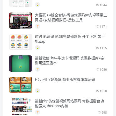
1344
大富豪3.4版全套棋-牌游戏源码pc安卓苹果三
网通+安装视频教程+授权工具
1171
时时 彩源码 彩38完整修复版 开奖正常 带手
机wap
1115
最新微信H5牛牛房卡版源码 完整数据库+亲
测可运营版本
1086
H5九州互娱源码 商业版棋牌游戏源码
1010
最新php仿优酷视频网站源码 带数据后台功
能强大 thinkphp内核
998