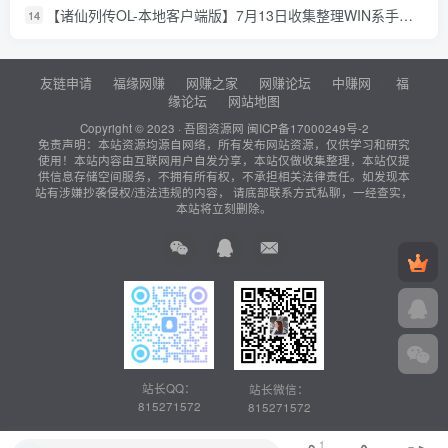
【诸仙列传OL-本地客户端版】7月13日收集整理WIN系手工服务端-经典修真页游-详细文本搭建教程-GM工具-PC客户端
14
友链申请
福缘网赚
网赚之家
网赚论坛
中赚网
福
缘论坛
网站地图
Copyright © 2023 ·
吾图资源网
闽ICP备17000249号-2
免责声明：本站资源均源自网络，所有发布网站资源，仅供学习和研究
使用！本站内容由互联网用户自发分享，本站仅做收集整理，本站仅提
供信息存储空间服务，不拥有所有权，不承担相关法律责任。如发现本
站有涉嫌抄袭侵权/违法违规的内容， 请底部联系方式私聊，一经查实，
本站将立刻删除。
站长QQ：
站长微信：
815271572
815271572
1