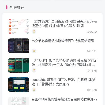
+多种支付接口
相关推荐
【网站源码】全网首发+旗舰28完美运营Java
版高仿28圈+彩种丰富+机器人+眯牌
2722
七夕节必备情侣小游戏情侣飞行棋网站源码
1621
【H5棋牌】加个菜H5棋牌源码 带点控 5个玩
法：杭州麻将+十三水+跑的快+四副牌+斗地
主
1575
cocos2dx 网狐棋-牌二次开发、手机棋-牌游
戏《千雷棋-牌》大厅源码
1380
帝国cms内核网址导航分类目录网站程序源码