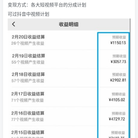
变现方式：各大短视频平台的分成计划
可过抖音中视频计划