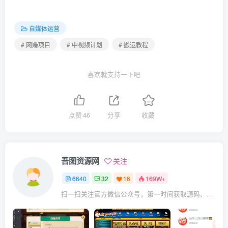
自媒体运营
# 网赚项目
# 中视频计划
# 搬运教程
喜欢就支持一下吧
点赞
46
分享
收藏
吾图资源网
关注
6640
32
16
169W+
扫一扫关注官方微信公众号，第一时间获取源码、网赚项目资源教程，自媒体等知识干货，让互联网创业赚钱更简单。