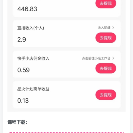
课程下载：