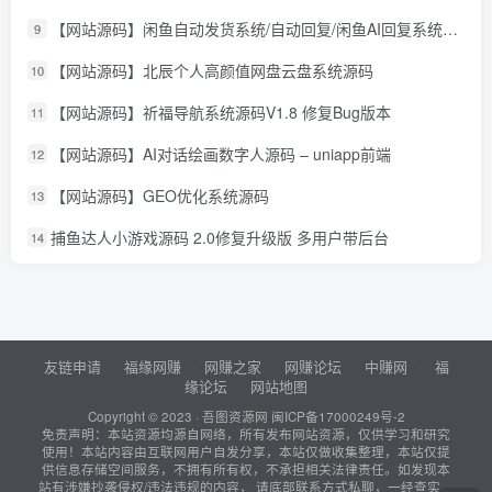
【网站源码】闲鱼自动发货系统/自动回复/闲鱼AI回复系统源码
9
【网站源码】北辰个人高颜值网盘云盘系统源码
10
【网站源码】祈福导航系统源码V1.8 修复Bug版本
11
【网站源码】AI对话绘画数字人源码 – uniapp前端
12
【网站源码】GEO优化系统源码
13
捕鱼达人小游戏源码 2.0修复升级版 多用户带后台
14
友链申请
福缘网赚
网赚之家
网赚论坛
中赚网
福
缘论坛
网站地图
Copyright © 2023 ·
吾图资源网
闽ICP备17000249号-2
免责声明：本站资源均源自网络，所有发布网站资源，仅供学习和研究
使用！本站内容由互联网用户自发分享，本站仅做收集整理，本站仅提
供信息存储空间服务，不拥有所有权，不承担相关法律责任。如发现本
站有涉嫌抄袭侵权/违法违规的内容， 请底部联系方式私聊，一经查实，