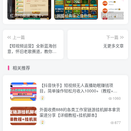
红鸟H5棋牌（房卡+金币）全套双模式游戏源码
网狐经典版之盛世棋牌完整游戏源码（包含文档、架设教程、网站、源代码等）
上一篇
下一篇
【短视频运营】全新蓝海创
无更多文章
意，怀旧老歌赛道，教你怎
么靠情怀一个月狂赚5w！
相关推荐
【抖音快手】短视频无人直播助眠赚钱项
目，简单操作轻松月收入10000+（教程+素
材+软件）
1060
外面收费888的各类工作室链游挂机脚本拿货
渠道分享【详细教程+挂机脚本】
877