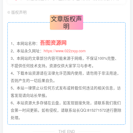
©
版权声明
文章版权声
明
吾图资源网
1、本网站名称：
2、本站永久网址：
https://www.022zxyy.com
3、本网站的文章部分内容可能来源于网络，不保证100%完整、
不提供任何技术支持。资源仅供大家学习与参考。
4、下载本站资源请在法律允许范围内使用，请勿用于非法用途，
否则产生的一切后果自负。
5、本站一律禁止以任何方式发布或转载任何违法的相关信息，访
客发现请向站长举报。
6、本站资源大多存储在云盘，如发现链接失效，请联系我们我们
会第一时间更新。如有侵权，请联系站长QQ:815271572进行删除
处理。
THE END