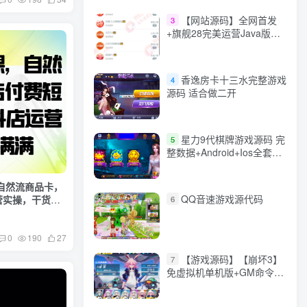
【网站源码】全网首发
3
+旗舰28完美运营Java版高
仿28圈+彩种丰富+机器人
+眯牌
香逸房卡十三水完整游戏
4
源码 适合做二开
星力9代棋牌游戏源码 完
5
整数据+Android+Ios全套
APP客户端 解密工具+视频
教程(见另个链接)
自然流商品卡，
QQ音速游戏源代码
营实操，干货满
6
0
190
27
【游戏源码】【崩坏3】
7
免虚拟机单机版+GM命令
+全角色+安装教程+不限速
下载