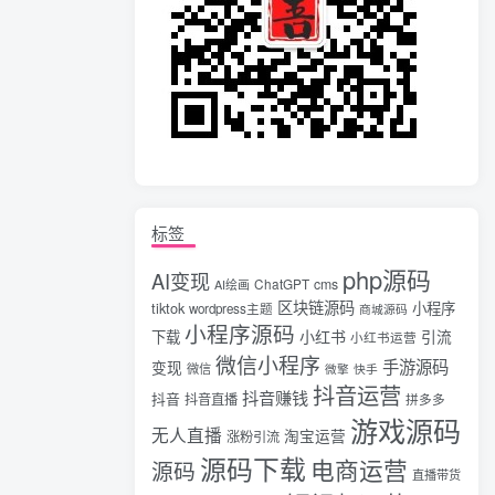
标签
php源码
AI变现
ChatGPT
cms
AI绘画
区块链源码
tiktok
小程序
wordpress主题
商城源码
小程序源码
小红书
引流
下载
小红书运营
微信小程序
手游源码
变现
微信
微擎
快手
抖音运营
抖音赚钱
抖音
抖音直播
拼多多
游戏源码
无人直播
淘宝运营
涨粉引流
源码下载
电商运营
源码
直播带货