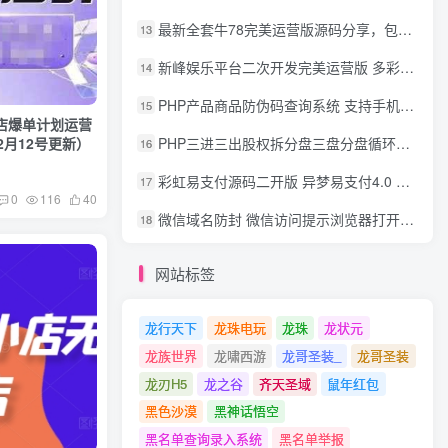
最新全套牛78完美运营版源码分享，包含了资源组件+脚本程序
13
新峰娱乐平台二次开发完美运营版 多彩种多玩法 代理分红+积分兑换
14
PHP产品商品防伪码查询系统 支持手机防假验证网站建设 防伪码自动生成 批量导入
15
店爆单计划运营
2月12号更新）
PHP三进三出股权拆分盘三盘分盘循环拆分系统源码
16
彩虹易支付源码二开版 异梦易支付4.0 可对接官方/易支付/码支付 去除后门 美化用户中心
17
0
116
40
微信域名防封 微信访问提示浏览器打开 非微信访问直接打开预防域名被封域名被封包换服务
18
网站标签
龙行天下
龙珠电玩
龙珠
龙状元
龙族世界
龙啸西游
龙哥圣装_
龙哥圣装
龙刃H5
龙之谷
齐天圣域
鼠年红包
黑色沙漠
黑神话悟空
黑名单查询录入系统
黑名单举报