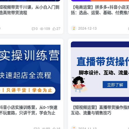
短视频带货千川课，从小白入门到
【电商运营】拼多多+抖音小店
造高效带货流程
括：选品、运营、基础、付费推
(更新12月)
0
2024-12-13
0
109
27
抖音小店实操训练营，从0-1快速
【短视频运营】直播带货操作指
不玩套路，只讲干货，学会为止
互动、流量与销售技巧
1
2024-11-13
0
89
16