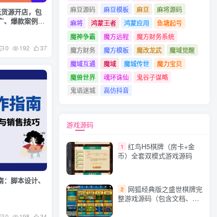
麻豆源码
麻豆模板
麻豆
麻将源码
无货源开店，包
广、爆款案例等
麻将
鸿蒙王者
鸿蒙应用
鱼塘起号
魔神争霸
魔方远程
魔方财务系统
0
192
37
魔方财务
魔方模板
魔改龙武
魔域觉醒
魔域互通
魔域
魔城传世
魔力宝贝
魔兽世界
魂环诛仙
鬼谷子谋略
鬼语迷城
高仿抖音
游戏源码
红鸟H5棋牌（房卡+金
1
币）全套双模式游戏源码
南：脚本设计、
网狐经典版之盛世棋牌完
2
整游戏源码（包含文档、架
设教程、网站、源代码等）
0
198
34