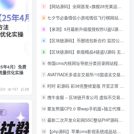
【网站源码】全网首发+旗舰28完美运营Java版高仿28圈+彩种丰富+机器人+眯牌
1
七夕节必备情侣小游戏情侣飞行棋网站源码
2
【亲测】9月最新升级版授权秒U盗U源码/四链盗U源码/自带提币接口
3
【区块链源码】币圈钱包新合约 监控公链转账地址 尾数模拟转账数据生成 0 U攻击带安装说明
4
【区块链源码】新版精品4链盗U源码 无限开代理模式 后台 代理数据可看 包含搭建教程
5
帝国cms内核网址导航分类目录网站程序源码
6
5年4月）免费
流量优化实操
AVATRADE多语言交易所/15国语言交易所/合约交易/期权交易/币币交易/申购/矿机/风控/前端wap/pc纯源码/带搭建教程
7
时时 彩源码 彩38完整修复版 开奖正常 带手机wap
8
0
157
29
拽牛金服 – 区块链开发公司 虚拟币交易系统 虚拟币交易平台开发 虚拟币ico众
9
聚友熊猫CP2.0 带wap手机版+独立代理后台+整站打包全开源
10
最新二次开发众彩网SSC整站PHP源码+WAP手机版+KJ采集器+集成云端在线充值
11
【php源码】苹果cms影视系统成品站打包+电影先生6.1.1模板优化版+15W+数据
12