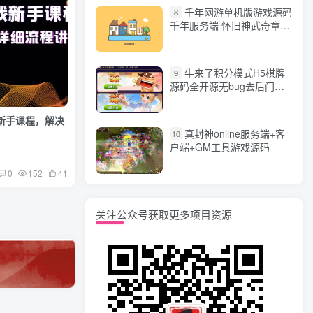
千年网游单机版游戏源码
8
千年服务端 怀旧神武奇章一
键端 任务副本 GM口令代码
牛来了积分模式H5棋牌
9
源码全开源无bug去后门无
漏洞完整源码 价值5000元
新手课程，解决
真封神online服务端+客
10
户端+GM工具游戏源码
0
152
41
关注公众号获取更多项目资源