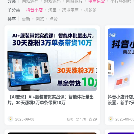
分类
网站源码
游戏源码
网赚教程
电商运营
小程序源码
子分类
抖音小店
淘宝
跨境电商
拼多多
排序
更新
浏览
点赞
【AI变现】AI+服装带货实战课：智能体批量出
抖音小店开店
片，30天涨粉3万单条带货10万
设置，新手7
2025-09-08
2025-09-0
0
170
29