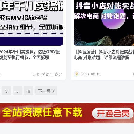
024年千川实操课，亿级GMV投
【抖音运营】抖音小店对账实战
规划至执行细节，全面拆解
电商 对账难题，详细流程讲解
8
2024-08-13
0
211
31
3
…
6
下一页