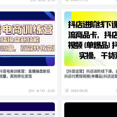
抖音电商训练营：直播操盘新技
【抖音运营】抖店进阶线下课，
流量，高效转化变现
抖店付费短视频(单爆品)抖店运
满
1
2024-09-05
0
141
22