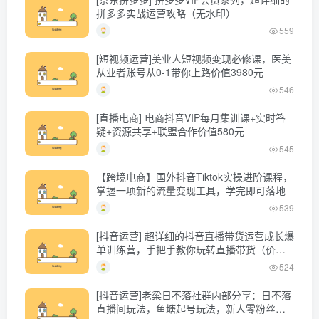
拼多多实战运营攻略（无水印）
559
[短视频运营]美业人短视频变现必修课，医美
从业者账号从0-1带你上路价值3980元
546
[直播电商] 电商抖音VIP每月集训课+实时答
疑+资源共享+联盟合作价值580元
545
【跨境电商】国外抖音Tiktok实操进阶课程，
掌握一项新的流量变现工具，学完即可落地
539
[抖音运营] 超详细的抖音直播带货运营成长爆
单训练营，手把手教你玩转直播带货（价值
4980元）
524
[抖音运营]老梁日不落社群内部分享：日不落
直播间玩法，鱼塘起号玩法，新人零粉丝平