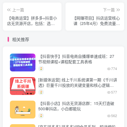
上一篇
下一篇
【电商运营】拼多多+抖音小
【网赚项目】抖店运营核心
店无货源开店，包括：选
课（25年4月）免费流量获
品、运营、基础、付费推
取方法，商城推荐与搜索流
广、爆款案例等(更新25年2
量优化实操
相关推荐
月)
【抖音快手】抖音电商自播爆单速成班：27
节视频课程+课程配套工具表格
774
[新媒体运营] 线上千川系统课第一期《千川讲
透》巨量千川投放的关键变量和核心逻辑，
更新至第六节
577
【抖音小店】抖店无货源店群：15天打造破
500单抖店，小白都能玩
562
[京东拼多多] 拼多多VIP会员系列，超详细的