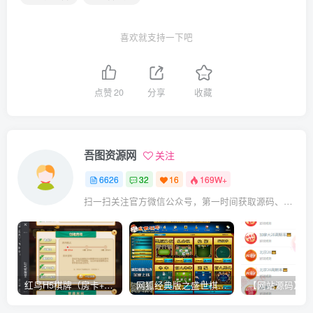
喜欢就支持一下吧
点赞
20
分享
收藏
吾图资源网
关注
6626
32
16
169W+
扫一扫关注官方微信公众号，第一时间获取源码、网赚项目资源教程，自媒体等知识干货，让互联网创业赚钱更简单。
红鸟H5棋牌（房卡+金币）全套双模式游戏源码
网狐经典版之盛世棋牌完整游戏源码（包含文档、架设教程、网站、源代码等）