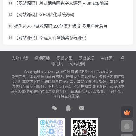
【网站源码】AI对话绘画数字人源码 – uniapp前端
11
【网站源码】GEO优化系统源码
12
捕鱼达人小游戏源码 2.0修复升级版 多用户带后台
13
【网站源码】幸运大转盘抽奖系统源码
14
友链申请
福缘网赚
网赚之家
网赚论坛
中赚网
福
缘论坛
网站地图
Copyright © 2023 ·
吾图资源网
闽ICP备17000249号-2
免责声明：本站资源均源自网络，所有发布网站资源，仅供学习和研究
使用！本站内容由互联网用户自发分享，本站仅做收集整理，本站仅提
供信息存储空间服务，不拥有所有权，不承担相关法律责任。如发现本
站有涉嫌抄袭侵权/违法违规的内容， 请底部联系方式私聊，一经查实，
本站将立刻删除。