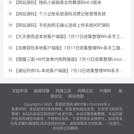
【网站源码】随机小姐姐美女热舞源码v6.0版本
8
【网站源码】个人记账系统源码消费记账管理系统
9
【网站源码】手机拍照无确认连续上传系统ASP源码
10
【大天使奇迹本地客户端版】7月17日收集整理Win系手工服务端-怀旧奇迹页游-详细文本搭建教程-GM授权管理后台-PC客户端
11
【洛雅冒险本地客户端版】7月17日收集整理Win系手工服务端-经典冒险页游-详细文本搭建教程-PC客户端
12
【猎魔三国-H5代金券内购跨服版】7月13日收集整理Linux手工服务端-典藏卡牌回合手游-详细文本搭建教程-通用视频教程-GM管理授权后台-简易安卓客户端
13
【诸仙列传OL-本地客户端版】7月13日收集整理WIN系手工服务端-经典修真页游-详细文本搭建教程-GM工具-PC客户端
14
友链申请
福缘网赚
网赚之家
网赚论坛
中赚网
福
缘论坛
网站地图
Copyright © 2023 ·
吾图资源网
闽ICP备17000249号-2
免责声明：本站资源均源自网络，所有发布网站资源，仅供学习和研究
使用！本站内容由互联网用户自发分享，本站仅做收集整理，本站仅提
供信息存储空间服务，不拥有所有权，不承担相关法律责任。如发现本
站有涉嫌抄袭侵权/违法违规的内容， 请底部联系方式私聊，一经查实，
本站将立刻删除。