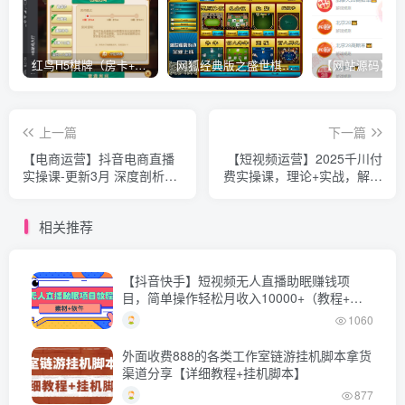
红鸟H5棋牌（房卡+金币）全套双模式游戏源码
网狐经典版之盛世棋牌完整游戏源码（包含文档、架设教程、网站、源代码等）
上一篇
下一篇
【电商运营】抖音电商直播
【短视频运营】2025千川付
实操课-更新3月 深度剖析算
费实操课，理论+实战，解决
法机制 快速提升直播GMV与
付费难题，精准把握流量，
带货变现
实现盈利
相关推荐
【抖音快手】短视频无人直播助眠赚钱项
目，简单操作轻松月收入10000+（教程+素
材+软件）
1060
外面收费888的各类工作室链游挂机脚本拿货
渠道分享【详细教程+挂机脚本】
877