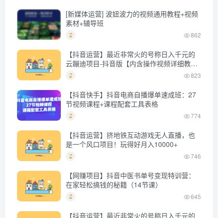
[新媒体运营] 波妞波力的视频通用教程+视频
素材+辅导班
862
【抖音运营】最近非常火的号称日入千元的
云蹦迪项目-抖音版【内含操作视频详细教
程】
823
【抖音快手】抖音电商自播爆单速成班：27
节视频课程+课程配套工具表格
774
【抖音运营】挤地铁互动游戏无人直播，也
是一个风口项目！玩得好月入10000+
746
【网赚项目】抖音中医书单号变现特训营：
在家轻松搞钱的秘籍（14节课）
645
【抖音运营】最近非常火的号称日入千元的