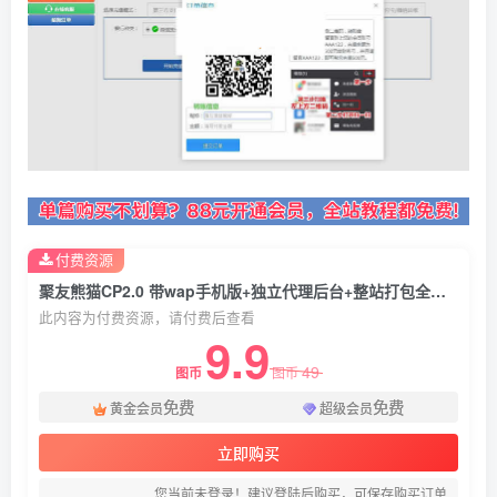
付费资源
聚友熊猫CP2.0 带wap手机版+独立代理后台+整站打包全开源
此内容为付费资源，请付费后查看
9.9
49
图币
图币
免费
免费
黄金会员
超级会员
立即购买
您当前未登录！建议登陆后购买，可保存购买订单