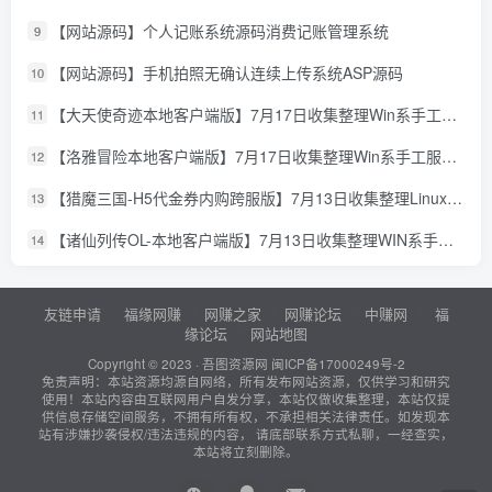
【网站源码】个人记账系统源码消费记账管理系统
9
【网站源码】手机拍照无确认连续上传系统ASP源码
10
【大天使奇迹本地客户端版】7月17日收集整理Win系手工服务端-怀旧奇迹页游-详细文本搭建教程-GM授权管理后台-PC客户端
11
【洛雅冒险本地客户端版】7月17日收集整理Win系手工服务端-经典冒险页游-详细文本搭建教程-PC客户端
12
【猎魔三国-H5代金券内购跨服版】7月13日收集整理Linux手工服务端-典藏卡牌回合手游-详细文本搭建教程-通用视频教程-GM管理授权后台-简易安卓客户端
13
【诸仙列传OL-本地客户端版】7月13日收集整理WIN系手工服务端-经典修真页游-详细文本搭建教程-GM工具-PC客户端
14
友链申请
福缘网赚
网赚之家
网赚论坛
中赚网
福
缘论坛
网站地图
Copyright © 2023 ·
吾图资源网
闽ICP备17000249号-2
免责声明：本站资源均源自网络，所有发布网站资源，仅供学习和研究
使用！本站内容由互联网用户自发分享，本站仅做收集整理，本站仅提
供信息存储空间服务，不拥有所有权，不承担相关法律责任。如发现本
站有涉嫌抄袭侵权/违法违规的内容， 请底部联系方式私聊，一经查实，
本站将立刻删除。