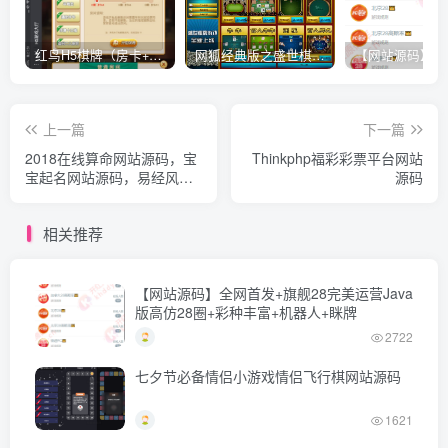
红鸟H5棋牌（房卡+金币）全套双模式游戏源码
网狐经典版之盛世棋牌完整游戏源码（包含文档、架设教程、网站、源代码等）
上一篇
下一篇
2018在线算命网站源码，宝
Thinkphp福彩彩票平台网站
宝起名网站源码，易经风水
源码
预测，占卜八字源码下载，
带后台
相关推荐
【网站源码】全网首发+旗舰28完美运营Java
版高仿28圈+彩种丰富+机器人+眯牌
2722
七夕节必备情侣小游戏情侣飞行棋网站源码
1621