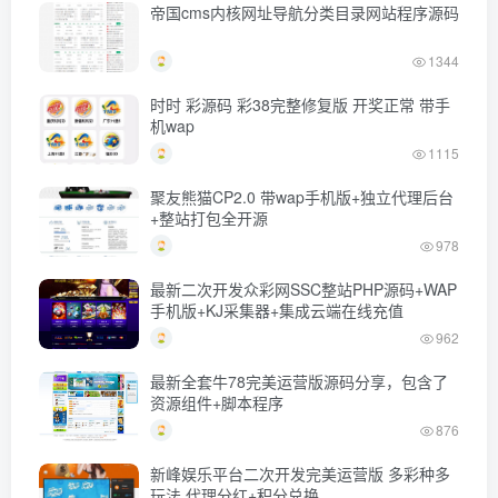
帝国cms内核网址导航分类目录网站程序源码
1344
时时 彩源码 彩38完整修复版 开奖正常 带手
机wap
1115
聚友熊猫CP2.0 带wap手机版+独立代理后台
+整站打包全开源
978
最新二次开发众彩网SSC整站PHP源码+WAP
手机版+KJ采集器+集成云端在线充值
962
最新全套牛78完美运营版源码分享，包含了
资源组件+脚本程序
876
新峰娱乐平台二次开发完美运营版 多彩种多
玩法 代理分红+积分兑换