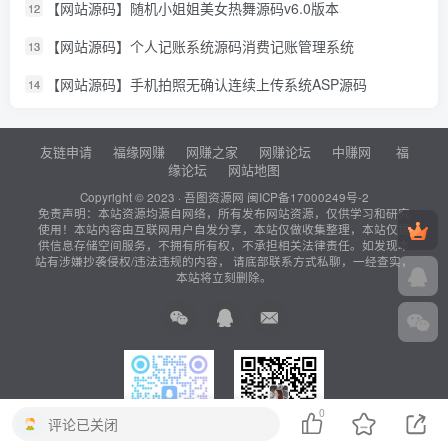
【网站源码】随机小姐姐美女热舞源码v6.0版本
12
【网站源码】个人记账系统源码消费记账管理系统
13
【网站源码】手机拍照无确认连续上传系统ASP源码
14
友链申请
福缘网赚
网赚之家
网赚论坛
中赚网
福
缘论坛
网站地图
Copyright © 2023 ·
吾图资源网
闽ICP备17000249号-2
免责声明：本站资源均源自网络，所有发布网站资源，仅供学习和研究
使用！本站内容由互联网用户自发分享，本站仅做收集整理，本站仅提
供信息存储空间服务，不拥有所有权，不承担相关法律责任。如发现本
站有涉嫌抄袭侵权/违法违规的内容， 请底部联系方式私聊，一经查实，
本站将立刻删除。
0
评论已关闭