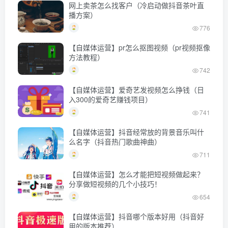
网上卖茶怎么找客户（冷启动做抖音茶叶直
播方案）
776
【自媒体运营】pr怎么抠图视频（pr视频抠像
方法教程）
742
【自媒体运营】爱奇艺发视频怎么挣钱（日
入300的爱奇艺赚钱项目）
741
【自媒体运营】抖音经常放的背景音乐叫什
么名字（抖音热门歌曲神曲）
711
【自媒体运营】怎么才能把短视频做起来？
分享做短视频的几个小技巧！
654
【自媒体运营】抖音哪个版本好用（抖音好
用的版本推荐）