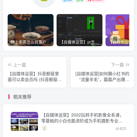
网上卖茶怎么找客户（冷启动做抖音茶叶直播方案）
【自媒体运营】pr怎么抠图视频（pr视频抠像方法教程）
上一篇
下一篇
【自媒体运营】抖音橱窗里
[自媒体运营]如何薅小红书的
面可以卖会员吗 (抖音橱窗里
“流量羊毛”，篇篇产出爆款
面可以卖会员吗是真的吗)
（5000字深度揭秘小红书流
量密码）
相关推荐
【自媒体运营】2022玩转手机影像全系课，
零基础的小白也能进阶成为手机摄影专业人
士
823