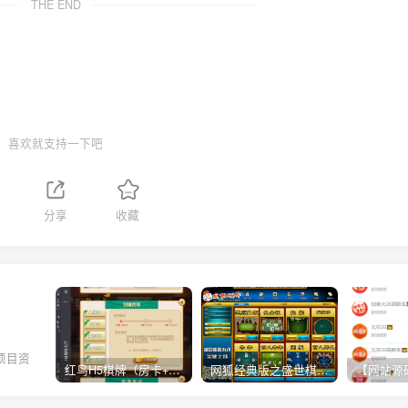
THE END
喜欢就支持一下吧
分享
收藏
项目资
红鸟H5棋牌（房卡+金币）全套双模式游戏源码
网狐经典版之盛世棋牌完整游戏源码（包含文档、架设教程、网站、源代码等）
。