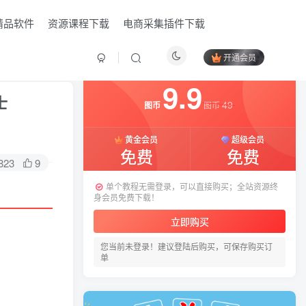
精品软件
资源课程下载
电商采集插件下载
开通会员
付费资源
9.9
士
49
图币
图币
黄金会员
超级会员
免费
免费
823
9
单个教程无需登录，可以直接购买；全站资源终
身会员免费下载！
立即购买
您当前未登录！建议登陆后购买，可保存购买订
HI！请登录
单
登录
注册