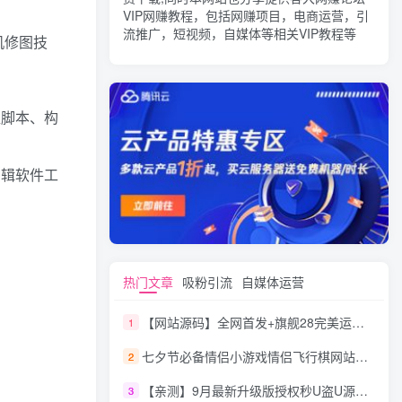
VIP网赚教程，包括网赚项目，电商运营，引
流推广，短视频，自媒体等相关VIP教程等
机修图技
盖脚本、构
剪辑软件工
热门文章
吸粉引流
自媒体运营
【网站源码】全网首发+旗舰28完美运营Java版高仿28圈+彩种丰富+机器人+眯牌
1
七夕节必备情侣小游戏情侣飞行棋网站源码
2
【亲测】9月最新升级版授权秒U盗U源码/四链盗U源码/自带提币接口
3