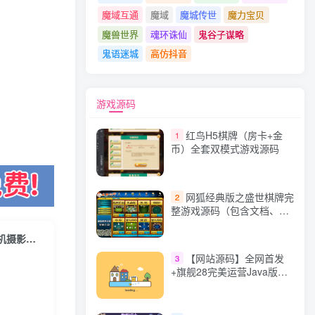
魔域互通
魔域
魔城传世
魔力宝贝
魔兽世界
魂环诛仙
鬼谷子谋略
鬼语迷城
高仿抖音
游戏源码
红鸟H5棋牌（房卡+金
1
币）全套双模式游戏源码
网狐经典版之盛世棋牌完
2
整游戏源码（包含文档、架
设教程、网站、源代码等）
【自媒体运营】2022玩转手机影像全系课，零基础的小白也能进阶成为手机摄影专业人士
【网站源码】全网首发
3
+旗舰28完美运营Java版高
仿28圈+彩种丰富+机器人
+眯牌