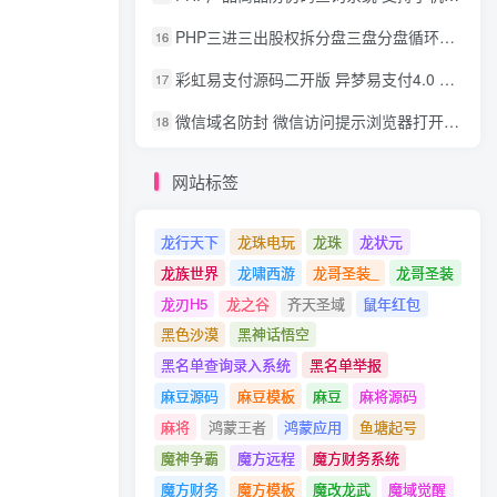
PHP三进三出股权拆分盘三盘分盘循环拆分系统源码
16
彩虹易支付源码二开版 异梦易支付4.0 可对接官方/易支付/码支付 去除后门 美化用户中心
17
微信域名防封 微信访问提示浏览器打开 非微信访问直接打开预防域名被封域名被封包换服务
18
网站标签
龙行天下
龙珠电玩
龙珠
龙状元
龙族世界
龙啸西游
龙哥圣装_
龙哥圣装
龙刃H5
龙之谷
齐天圣域
鼠年红包
黑色沙漠
黑神话悟空
黑名单查询录入系统
黑名单举报
麻豆源码
麻豆模板
麻豆
麻将源码
麻将
鸿蒙王者
鸿蒙应用
鱼塘起号
魔神争霸
魔方远程
魔方财务系统
魔方财务
魔方模板
魔改龙武
魔域觉醒