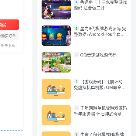
香逸房卡十三水完整游戏
4
源码 适合做二开
购买
星力9代棋牌游戏源码 完
5
整数据+Android+Ios全套
存购买订单
APP客户端 解密工具+视频
教程(见另个链接)
员免费下载！
QQ音速游戏源代码
6
【游戏源码】【崩坏3】
7
免虚拟机单机版+GM命令
+全角色+安装教程+不限速
下载
千年网游单机版游戏源码
8
千年服务端 怀旧神武奇章一
键端 任务副本 GM口令代码
牛来了积分模式H5棋牌
9