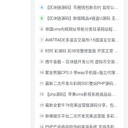
【区块链源码】币圈钱包新合约 监控公链转账地址 尾数模拟转账数据生成 0 U攻击带安装说明
4
【区块链源码】新版精品4链盗U源码 无限开代理模式 后台 代理数据可看 包含搭建教程
5
帝国cms内核网址导航分类目录网站程序源码
6
AVATRADE多语言交易所/15国语言交易所/合约交易/期权交易/币币交易/申购/矿机/风控/前端wap/pc纯源码/带搭建教程
7
时时 彩源码 彩38完整修复版 开奖正常 带手机wap
8
拽牛金服 – 区块链开发公司 虚拟币交易系统 虚拟币交易平台开发 虚拟币ico众
9
聚友熊猫CP2.0 带wap手机版+独立代理后台+整站打包全开源
10
最新二次开发众彩网SSC整站PHP源码+WAP手机版+KJ采集器+集成云端在线充值
11
【php源码】苹果cms影视系统成品站打包+电影先生6.1.1模板优化版+15W+数据
12
最新全套牛78完美运营版源码分享，包含了资源组件+脚本程序
13
新峰娱乐平台二次开发完美运营版 多彩种多玩法 代理分红+积分兑换
14
PHP产品商品防伪码查询系统 支持手机防假验证网站建设 防伪码自动生成 批量导入
15