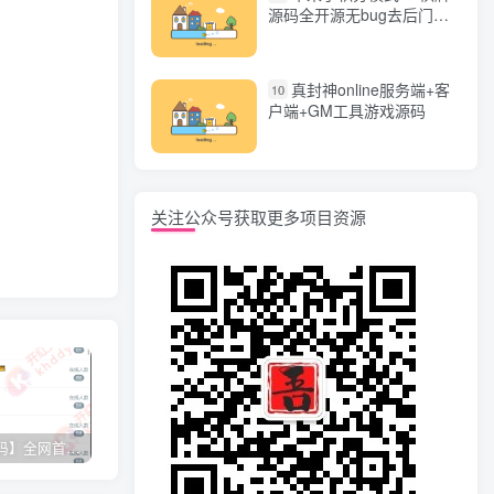
源码全开源无bug去后门无
漏洞完整源码 价值5000元
真封神online服务端+客
10
户端+GM工具游戏源码
关注公众号获取更多项目资源
【网站源码】全网首发+旗舰28完美运营Java版高仿28圈+彩种丰富+机器人+眯牌
香逸房卡十三水完整游戏源码 适合做二开
星力9代棋牌游戏源码 完整数据+Android+Ios全套APP客户端 解密工具+视频教程(见另个链接)
QQ