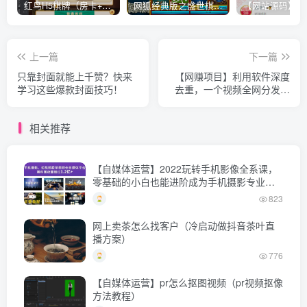
红鸟H5棋牌（房卡+金币）全套双模式游戏源码
网狐经典版之盛世棋牌完整游戏源码（包含文档、架设教程、网站、源代码等）
上一篇
下一篇
只靠封面就能上千赞？快来
【网赚项目】利用软件深度
学习这些爆款封面技巧！
去重，一个视频全网分发，
可过中视频计划，无脑搬运
月入1W+
相关推荐
【自媒体运营】2022玩转手机影像全系课，
零基础的小白也能进阶成为手机摄影专业人
士
823
网上卖茶怎么找客户（冷启动做抖音茶叶直
播方案）
776
【自媒体运营】pr怎么抠图视频（pr视频抠像
方法教程）