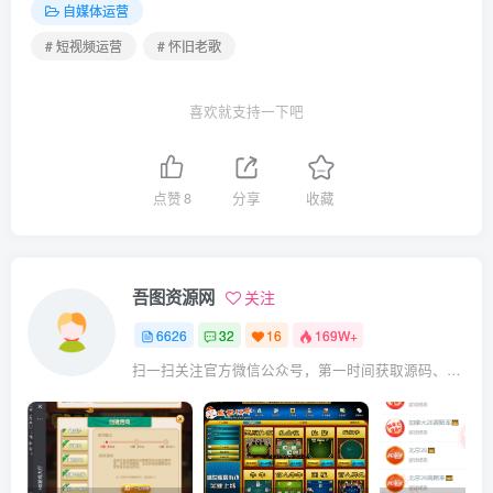
自媒体运营
# 短视频运营
# 怀旧老歌
喜欢就支持一下吧
点赞
8
分享
收藏
吾图资源网
关注
6626
32
16
169W+
扫一扫关注官方微信公众号，第一时间获取源码、网赚项目资源教程，自媒体等知识干货，让互联网创业赚钱更简单。