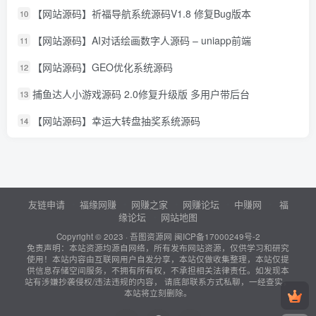
【网站源码】祈福导航系统源码V1.8 修复Bug版本
10
【网站源码】AI对话绘画数字人源码 – uniapp前端
11
【网站源码】GEO优化系统源码
12
捕鱼达人小游戏源码 2.0修复升级版 多用户带后台
13
【网站源码】幸运大转盘抽奖系统源码
14
友链申请
福缘网赚
网赚之家
网赚论坛
中赚网
福
缘论坛
网站地图
Copyright © 2023 ·
吾图资源网
闽ICP备17000249号-2
免责声明：本站资源均源自网络，所有发布网站资源，仅供学习和研究
使用！本站内容由互联网用户自发分享，本站仅做收集整理，本站仅提
供信息存储空间服务，不拥有所有权，不承担相关法律责任。如发现本
站有涉嫌抄袭侵权/违法违规的内容， 请底部联系方式私聊，一经查实，
本站将立刻删除。