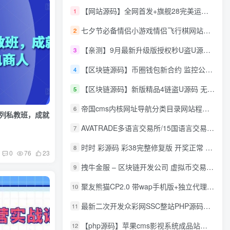
【网站源码】全网首发+旗舰28完美运营Java版高仿28圈+彩种丰富+机器人+眯牌
1
七夕节必备情侣小游戏情侣飞行棋网站源码
2
【亲测】9月最新升级版授权秒U盗U源码/四链盗U源码/自带提币接口
3
【区块链源码】币圈钱包新合约 监控公链转账地址 尾数模拟转账数据生成 0 U攻击带安装说明
4
【区块链源码】新版精品4链盗U源码 无限开代理模式 后台 代理数据可看 包含搭建教程
5
帝国cms内核网址导航分类目录网站程序源码
6
系列私教班，成就
AVATRADE多语言交易所/15国语言交易所/合约交易/期权交易/币币交易/申购/矿机/风控/前端wap/pc纯源码/带搭建教程
7
时时 彩源码 彩38完整修复版 开奖正常 带手机wap
8
0
76
23
拽牛金服 – 区块链开发公司 虚拟币交易系统 虚拟币交易平台开发 虚拟币ico众
9
聚友熊猫CP2.0 带wap手机版+独立代理后台+整站打包全开源
10
最新二次开发众彩网SSC整站PHP源码+WAP手机版+KJ采集器+集成云端在线充值
11
【php源码】苹果cms影视系统成品站打包+电影先生6.1.1模板优化版+15W+数据
12