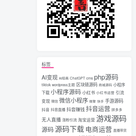
标签
php源码
AI变现
ChatGPT
cms
AI绘画
区块链源码
tiktok
小程序
wordpress主题
商城源码
小程序源码
小红书
引流
下载
小红书运营
微信小程序
手游源码
变现
微信
微擎
快手
抖音运营
抖音赚钱
抖音
抖音直播
拼多多
游戏源码
无人直播
淘宝运营
涨粉引流
源码下载
电商运营
源码
直播带货