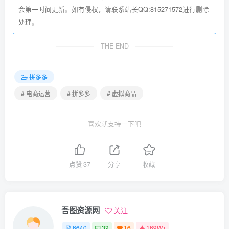
会第一时间更新。如有侵权，请联系站长QQ:815271572进行删除
处理。
THE END
拼多多
# 电商运营
# 拼多多
# 虚拟商品
喜欢就支持一下吧
点赞
37
分享
收藏
吾图资源网
关注
6640
32
16
169W+