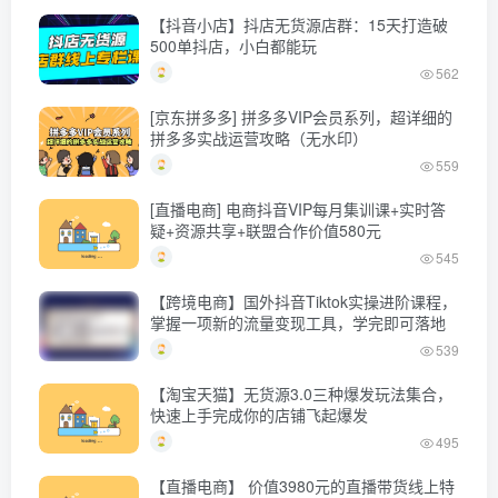
【抖音小店】抖店无货源店群：15天打造破
500单抖店，小白都能玩
562
[京东拼多多] 拼多多VIP会员系列，超详细的
拼多多实战运营攻略（无水印）
559
[直播电商] 电商抖音VIP每月集训课+实时答
疑+资源共享+联盟合作价值580元
545
【跨境电商】国外抖音Tiktok实操进阶课程，
掌握一项新的流量变现工具，学完即可落地
539
【淘宝天猫】无货源3.0三种爆发玩法集合，
快速上手完成你的店铺飞起爆发
495
【直播电商】 价值3980元的直播带货线上特