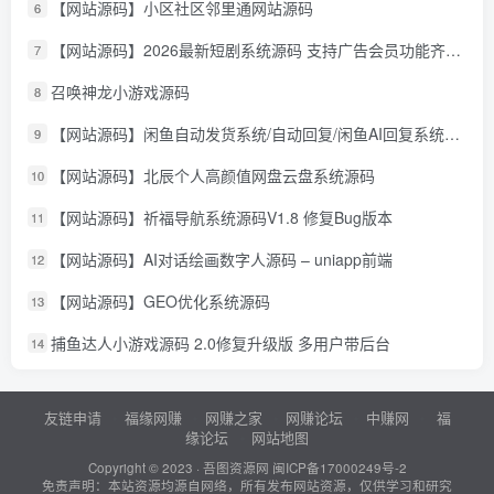
【网站源码】小区社区邻里通网站源码
6
【网站源码】2026最新短剧系统源码 支持广告会员功能齐全短剧源码
7
召唤神龙小游戏源码
8
【网站源码】闲鱼自动发货系统/自动回复/闲鱼AI回复系统源码
9
【网站源码】北辰个人高颜值网盘云盘系统源码
10
【网站源码】祈福导航系统源码V1.8 修复Bug版本
11
【网站源码】AI对话绘画数字人源码 – uniapp前端
12
【网站源码】GEO优化系统源码
13
捕鱼达人小游戏源码 2.0修复升级版 多用户带后台
14
友链申请
福缘网赚
网赚之家
网赚论坛
中赚网
福
缘论坛
网站地图
Copyright © 2023 ·
吾图资源网
闽ICP备17000249号-2
免责声明：本站资源均源自网络，所有发布网站资源，仅供学习和研究