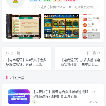
扫一扫关注官方微信公众号，第一时间获取源码、网赚项目资源教程，自媒体等知识干货，让互联网创业赚钱更简单。
红鸟H5棋牌（房卡+金币）全套双模式游戏源码
网狐经典版之盛世棋牌完整游戏源码（包含文档、架设教程、网站、源代码等）
上一篇
下一篇
【电商运营】从0到0打造多
【电商运营】拼多多虚拟电
多爆款店铺，选品、上架、
商实操手册 小白单店日入3
优化技巧，助力商家实现高
位数
效运营
相关推荐
【抖音快手】抖音电商自播爆单速成班：27
节视频课程+课程配套工具表格
774