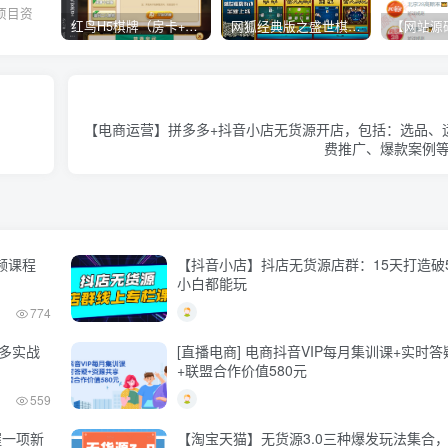
项目资
红鸟H5棋牌（房卡+金币）全套双模式游戏源码
网狐经典版之盛世棋牌完整游戏源码（包含文档、架设教程、网站、源代码等）
。
【电商运营】拼多多+抖音小店无货源开店，包括：选品、
费推广、爆款案例等(
频课程
【抖音小店】抖店无货源店群：15天打造破5
小白都能玩
774
多多实战
[直播电商] 电商抖音VIP每月集训课+实时
+联盟合作价值580元
559
握一项新
【淘宝天猫】无货源3.0三种爆发玩法集合