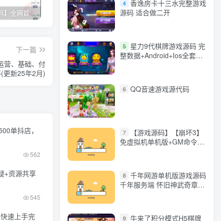
香逸房卡十三水完整游戏
4
源码 适合做二开
【网站源码】全网首发+旗舰28完美运营Java版高仿28圈+彩种丰富+机器人+眯牌
香逸房卡十三水完整游戏源码 适合做二开
星力9代棋牌游戏源码 完整数据+Android+Ios全套APP客户端 解密工具+视频教程(见另个链接)
QQ
星力9代棋牌游戏源码 完
5
下一篇
整数据+Android+Ios全套
运营、基础、付
APP客户端 解密工具+视频
更新25年2月)
教程(见另个链接)
QQ音速游戏源代码
6
00单抖店，
【游戏源码】【崩坏3】
7
免虚拟机单机版+GM命令
+全角色+安装教程+不限速
562
下载
答疑+资源共享
千年网游单机版游戏源码
8
千年服务端 怀旧神武奇章一
键端 任务副本 GM口令代码
545
，快速上手完
牛来了积分模式H5棋牌
9