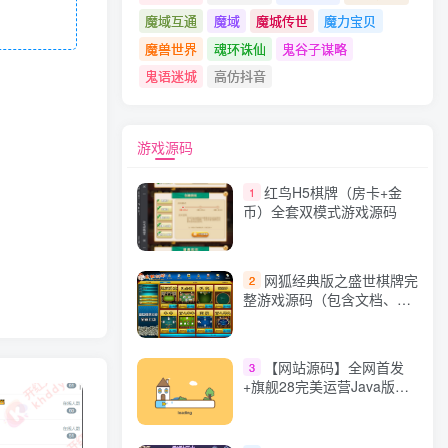
魔域互通
魔域
魔城传世
魔力宝贝
魔兽世界
魂环诛仙
鬼谷子谋略
鬼语迷城
高仿抖音
游戏源码
红鸟H5棋牌（房卡+金
1
币）全套双模式游戏源码
网狐经典版之盛世棋牌完
2
整游戏源码（包含文档、架
设教程、网站、源代码等）
【网站源码】全网首发
3
+旗舰28完美运营Java版高
仿28圈+彩种丰富+机器人
+眯牌