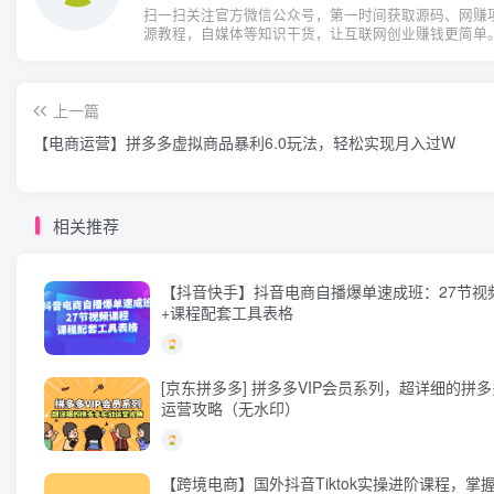
扫一扫关注官方微信公众号，第一时间获取源码、网赚
源教程，自媒体等知识干货，让互联网创业赚钱更简单
上一篇
【电商运营】拼多多虚拟商品暴利6.0玩法，轻松实现月入过W
相关推荐
【抖音快手】抖音电商自播爆单速成班：27节视
+课程配套工具表格
[京东拼多多] 拼多多VIP会员系列，超详细的拼
运营攻略（无水印）
【跨境电商】国外抖音Tiktok实操进阶课程，掌