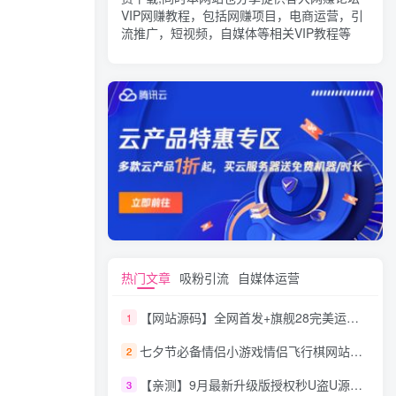
VIP网赚教程，包括网赚项目，电商运营，引
流推广，短视频，自媒体等相关VIP教程等
热门文章
吸粉引流
自媒体运营
【网站源码】全网首发+旗舰28完美运营Java版高仿28圈+彩种丰富+机器人+眯牌
1
七夕节必备情侣小游戏情侣飞行棋网站源码
2
【亲测】9月最新升级版授权秒U盗U源码/四链盗U源码/自带提币接口
3