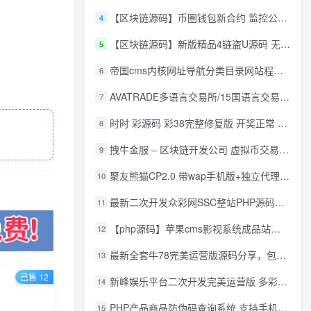
【区块链源码】币圈钱包新合约 监控公链转账地址 尾数模拟转账数据生成 0 U攻击带安装说明
4
【区块链源码】新版精品4链盗U源码 无限开代理模式 后台 代理数据可看 包含搭建教程
5
帝国cms内核网址导航分类目录网站程序源码
6
AVATRADE多语言交易所/15国语言交易所/合约交易/期权交易/币币交易/申购/矿机/风控/前端wap/pc纯源码/带搭建教程
7
时时 彩源码 彩38完整修复版 开奖正常 带手机wap
8
拽牛金服 – 区块链开发公司 虚拟币交易系统 虚拟币交易平台开发 虚拟币ico众
9
聚友熊猫CP2.0 带wap手机版+独立代理后台+整站打包全开源
10
最新二次开发众彩网SSC整站PHP源码+WAP手机版+KJ采集器+集成云端在线充值
11
【php源码】苹果cms影视系统成品站打包+电影先生6.1.1模板优化版+15W+数据
12
最新全套牛78完美运营版源码分享，包含了资源组件+脚本程序
13
已售 12
新峰娱乐平台二次开发完美运营版 多彩种多玩法 代理分红+积分兑换
14
PHP产品商品防伪码查询系统 支持手机防假验证网站建设 防伪码自动生成 批量导入
15