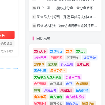
PHP三进三出股权拆分盘三盘分盘循环拆分系统源码
16
彩虹易支付源码二开版 异梦易支付4.0 可对接官方/易支付/码支付 去除后门 美化用户中心
17
微信域名防封 微信访问提示浏览器打开 非微信访问直接打开预防域名被封域名被封包换服务
18
购买
网站标签
存购买订单
龙行天下
龙珠电玩
龙珠
龙状元
员免费下载！
龙族世界
龙啸西游
龙哥圣装_
龙哥圣装
龙刃H5
龙之谷
齐天圣域
鼠年红包
黑色沙漠
黑神话悟空
黑名单查询录入系统
黑名单举报
麻豆源码
麻豆模板
麻豆
麻将源码
麻将
鸿蒙王者
鸿蒙应用
鱼塘起号
魔神争霸
魔方远程
魔方财务系统
魔方财务
魔方模板
魔改龙武
魔域觉醒