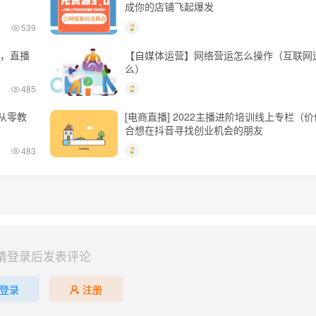
成你的店铺飞起爆发
539
营，直播
【自媒体运营】网络营运怎么操作（互联网
么）
485
从零教
[电商直播] 2022主播进阶培训线上专栏（价
合想在抖音寻找创业机会的朋友
483
请登录后发表评论
登录
注册