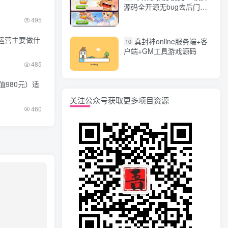
源码全开源无bug去后门无
漏洞完整源码 价值5000元
495
运营主要做什
真封神online服务端+客
10
户端+GM工具游戏源码
485
值980元）适
关注公众号获取更多项目资源
460