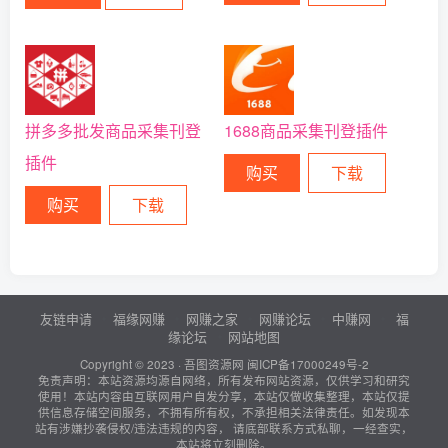
拼多多批发商品采集刊登
1688商品采集刊登插件
插件
购买
下载
购买
下载
友链申请
福缘网赚
网赚之家
网赚论坛
中赚网
福
缘论坛
网站地图
Copyright © 2023 ·
吾图资源网
闽ICP备17000249号-2
免责声明：本站资源均源自网络，所有发布网站资源，仅供学习和研究
使用！本站内容由互联网用户自发分享，本站仅做收集整理，本站仅提
供信息存储空间服务，不拥有所有权，不承担相关法律责任。如发现本
站有涉嫌抄袭侵权/违法违规的内容， 请底部联系方式私聊，一经查实，
本站将立刻删除。