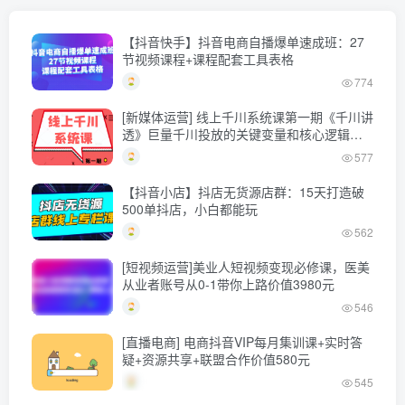
【抖音快手】抖音电商自播爆单速成班：27
节视频课程+课程配套工具表格
774
[新媒体运营] 线上千川系统课第一期《千川讲
透》巨量千川投放的关键变量和核心逻辑，
更新至第六节
577
【抖音小店】抖店无货源店群：15天打造破
500单抖店，小白都能玩
562
[短视频运营]美业人短视频变现必修课，医美
从业者账号从0-1带你上路价值3980元
546
[直播电商] 电商抖音VIP每月集训课+实时答
疑+资源共享+联盟合作价值580元
545