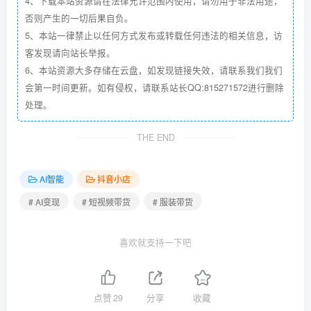
4、下载本站资源请在法律允许范围内使用，请勿用于非法用途，
否则产生的一切后果自负。
5、本站一律禁止以任何方式发布或转载任何违法的相关信息，访
客发现请向站长举报。
6、本站资源大多存储在云盘，如发现链接失效，请联系我们我们
会第一时间更新。如有侵权，请联系站长QQ:815271572进行删除
处理。
THE END
AI智能
抖音小店
# AI变现
# 短视频带货
# 服装带货
喜欢就支持一下吧
点赞
29
分享
收藏