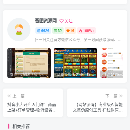
吾图资源网
关注
6626
32
16
169W+
扫一扫关注官方微信公众号，第一时间获取源码、网赚项目资源教程，自媒体等知识干货，让互联网创业赚钱更简单。
红鸟H5棋牌（房卡+金币）全套双模式游戏源码
网狐经典版之盛世棋牌完整游戏源码（包含文档、架设教程、网站、源代码等）
上一篇
下一篇
抖音小店开店入门课：商品
【网站源码】专业级AI智能
上架+订单管理+物流设置，
文章伪原创工具 在线伪原创
新手7天快速起店
文章系统
相关推荐