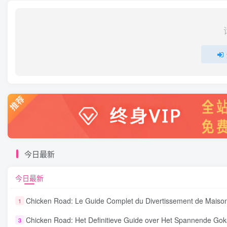
今日最新
今日最新
Chicken Road: Le Guide Complet du Divertissement de Maison de Jeu Stra
1
Chicken Road: Het Definitieve Guide over Het Spannende Gok
3