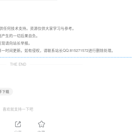
提供任何技术支持。资源仅供大家学习与参考。
则产生的一切后果自负。
发现请向站长举报。
间更新。如有侵权，请联系站长QQ:815271572进行删除处理。
THE END
快手下载
喜欢就支持一下吧