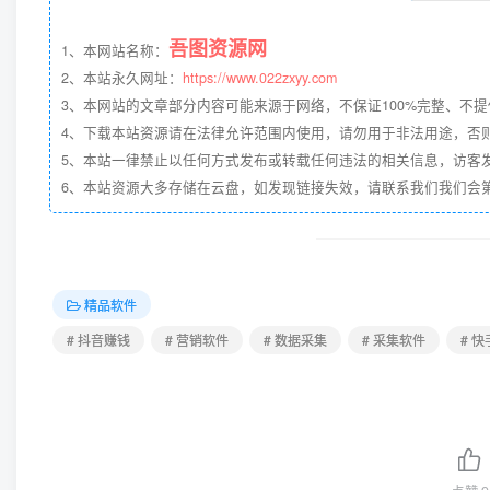
吾图资源网
1、本网站名称：
2、本站永久网址：
https://www.022zxyy.com
3、本网站的文章部分内容可能来源于网络，不保证100%完整、不
4、下载本站资源请在法律允许范围内使用，请勿用于非法用途，否
5、本站一律禁止以任何方式发布或转载任何违法的相关信息，访客
6、本站资源大多存储在云盘，如发现链接失效，请联系我们我们会第一时
精品软件
# 抖音赚钱
# 营销软件
# 数据采集
# 采集软件
# 