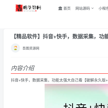
首页
网站源码
小程
首页
精品软件
正文
【精品软件】抖音+快手，数据采集，功
吾图资源网
内容介绍
抖音+快手，
数据采集
，功能太强大自己看【破解永久版