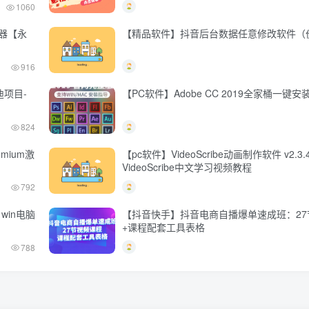
1060
器【永
【精品软件】抖音后台数据任意修改软件（价
916
项目-
【PC软件】Adobe CC 2019全家桶一键
824
emium激
【pc软件】VideoScribe动画制作软件 v2.3.
VideoScribe中文学习视频教程
792
 win电脑
【抖音快手】抖音电商自播爆单速成班：27
+课程配套工具表格
788