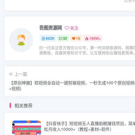
点赞
9
吾图资源网
关注
6626
32
16
169W+
扫一扫关注官方微信公众号，第一时间获取源码、网赚
源教程，自媒体等知识干货，让互联网创业赚钱更简单
上一篇
【原创神器】短视频全自动一键剪辑视频，一秒生成100个原创视频
+视频)
相关推荐
【抖音快手】短视频无人直播助眠赚钱项目，简
松月收入10000+（教程+素材+软件）