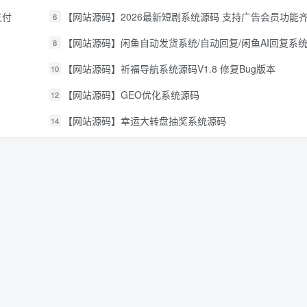
支付
【网站源码】2026最新短剧系统源码 支持广告会员功能
6
【网站源码】闲鱼自动发货系统/自动回复/闲鱼AI回复系
8
【网站源码】祈福导航系统源码V1.8 修复Bug版本
10
【网站源码】GEO优化系统源码
12
【网站源码】幸运大转盘抽奖系统源码
14