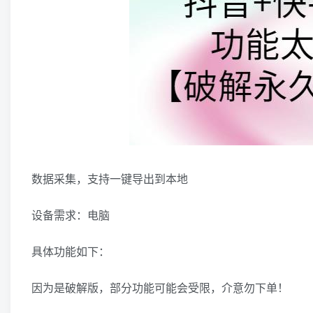
数据采集，支持一键导出到本地
设备需求：电脑
具体功能如下：
因为是破解版，部分功能可能会受限，介意勿下单！