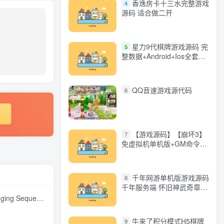
香逸房卡十三水完整游戏
4
源码 适合做二开
星力9代棋牌游戏源码 完
5
整数据+Android+Ios全套
APP客户端 解密工具+视频
教程(见另个链接)
QQ音速游戏源代码
6
【游戏源码】【崩坏3】
7
免虚拟机单机版+GM命令
+全角色+安装教程+不限速
下载
千年网游单机版游戏源码
8
千年服务端 怀旧神武奇章一
键端 任务副本 GM口令代码
ce Forecasting
牛来了积分模式H5棋牌
9