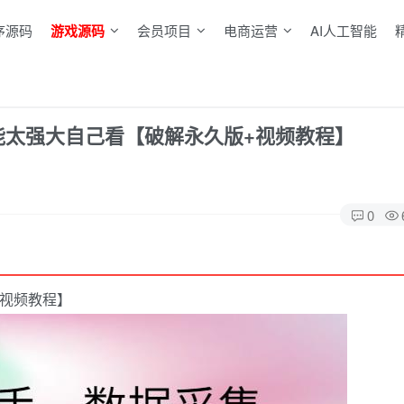
序源码
游戏源码
会员项目
电商运营
AI人工智能
能太强大自己看【破解永久版+视频教程】
0
+视频教程】