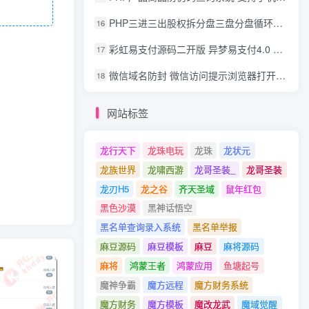
PHP三进三出股权拆分盘三盘分盘循环拆分系统源码
16
彩虹易支付源码二开版 异梦易支付4.0 可对接官方/易支付/码支付 去除后门 美化用户中心
17
微信域名防封 微信访问提示浏览器打开 非微信访问直接打开预防域名被封域名被封包换服务
18
网站标签
龙行天下
龙珠电玩
龙珠
龙状元
龙族世界
龙啸西游
龙哥圣装_
龙哥圣装
龙刃H5
龙之谷
齐天圣域
鼠年红包
黑色沙漠
黑神话悟空
黑名单查询录入系统
黑名单举报
麻豆源码
麻豆模板
麻豆
麻将源码
麻将
鸿蒙王者
鸿蒙应用
鱼塘起号
魔神争霸
魔方远程
魔方财务系统
魔方财务
魔方模板
魔改龙武
魔域觉醒