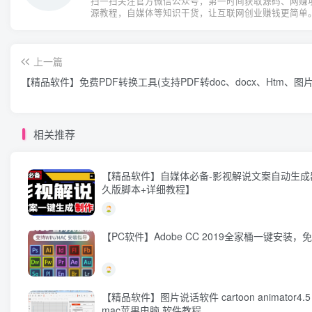
扫一扫关注官方微信公众号，第一时间获取源码、网赚
源教程，自媒体等知识干货，让互联网创业赚钱更简单
上一篇
【精品软件】免费PDF转换工具(支持PDF转doc、docx、Htm、图片
相关推荐
【精品软件】自媒体必备-影视解说文案自动生成
久版脚本+详细教程】
【PC软件】Adobe CC 2019全家桶一键安装，
【精品软件】图片说话软件 cartoon animator4.5
mac苹果电脑 软件教程