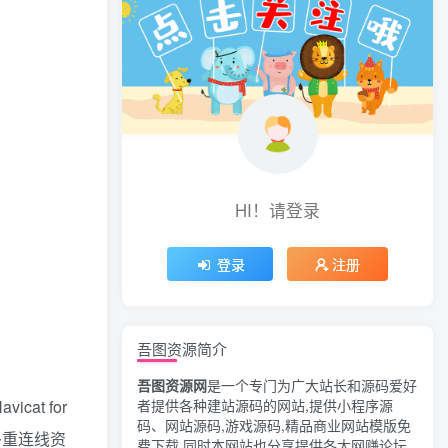
HI！请登录
登录
注册
吾图资源简介
吾图资源网
是一个专门为广大站长和源码爱好
者提供各种建站源码的网站,提供小程序源
at for
码、网站源码,游戏源码,精品商业网站模版免
多重连线资
费下载,同时本网站也分享提供各大网赚论坛