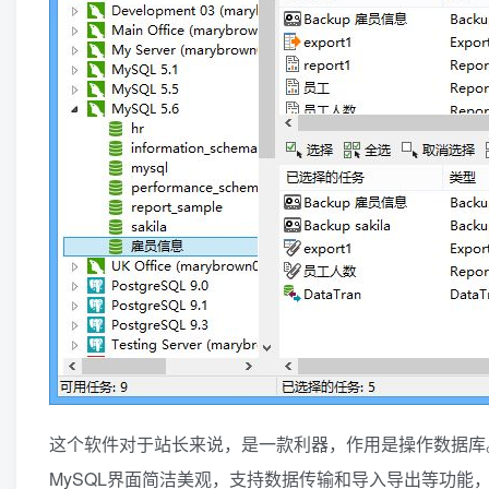
这个软件对于站长来说，是一款利器，作用是操作数据库。Navic
MySQL界面简洁美观，支持数据传输和导入导出等功