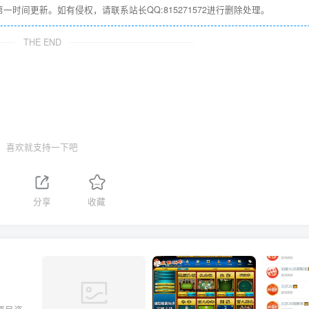
间更新。如有侵权，请联系站长QQ:815271572进行删除处理。
THE END
喜欢就支持一下吧
分享
收藏