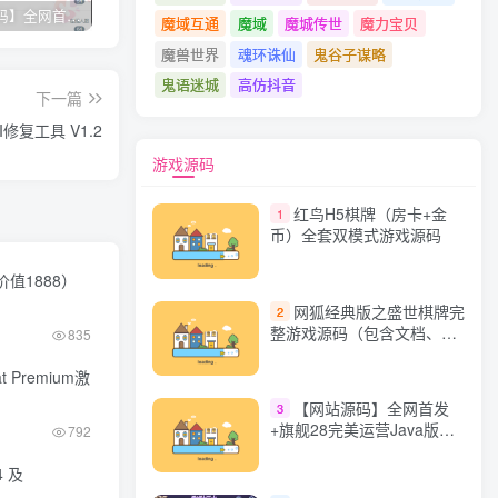
【网站源码】全网首发+旗舰28完美运营Java版高仿28圈+彩种丰富+机器人+眯牌
香逸房卡十三水完整游戏源码 适合做二开
星力9代棋牌游戏源码 完整数据+Android+Ios全套APP客户端 解密工具+视频教程(见另个链接)
QQ
魔域互通
魔域
魔城传世
魔力宝贝
魔兽世界
魂环诛仙
鬼谷子谋略
鬼语迷城
高仿抖音
下一篇
修复工具 V1.2
游戏源码
红鸟H5棋牌（房卡+金
1
币）全套双模式游戏源码
值1888）
网狐经典版之盛世棋牌完
2
整游戏源码（包含文档、架
835
设教程、网站、源代码等）
t Premium激
【网站源码】全网首发
3
+旗舰28完美运营Java版高
792
仿28圈+彩种丰富+机器人
+眯牌
4 及