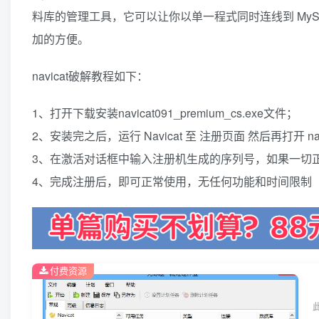
料库的管理工具，它可以让你以单一程式同时连线到 MySQL、S
加的方便。
navicat破解教程如下：
1、打开下载安装navicat091_premium_cs.exe文件；
2、安装完之后，运行 Navicat 至 注册页面 然后再打开 navi
3、在激活对话框中输入注册机生成的序列号，如果一切
4、完成注册后，即可正常使用，无任何功能和时间限制
付费资源