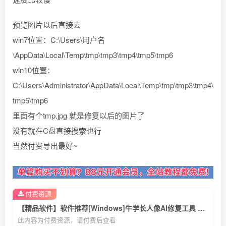
预览图片以后直接去
win7位置：C:\Users\用户名
\AppData\Local\Temp\tmp\tmp3\tmp4\tmp5\tmp6
win10位置：
C:\Users\Administrator\AppData\Local\Temp\tmp\tmp3\tmp4\
tmp5\tmp6
里面有个tmp.jpg 就是修复以后的图片了
没有就在C盘直接搜索也行
当然付费导出最好~
付费资源
【精品软件】软件推荐[Windows]牛学长人像AI修复工具 V1.2
此内容为付费资源，请付费后查看