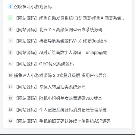
召唤神龙小游戏源码
4
【网站源码】闲鱼自动发货系统/自动回复/闲鱼AI回复系统源码
5
【网站源码】北辰个人高颜值网盘云盘系统源码
6
【网站源码】祈福导航系统源码V1.8 修复Bug版本
7
【网站源码】AI对话绘画数字人源码 – uniapp前端
8
【网站源码】GEO优化系统源码
9
捕鱼达人小游戏源码 2.0修复升级版 多用户带后台
10
【网站源码】幸运大转盘抽奖系统源码
11
【网站源码】随机小姐姐美女热舞源码v6.0版本
12
【网站源码】个人记账系统源码消费记账管理系统
13
【网站源码】手机拍照无确认连续上传系统ASP源码
14