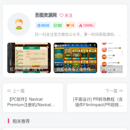
吾图资源网
关注
6626
32
16
169W+
扫一扫关注官方微信公众号，第一时间获取源码、网赚项目资源教程，自媒体等知识干货，让互联网创业赚钱更简单。
红鸟H5棋牌（房卡+金币）全套双模式游戏源码
网狐经典版之盛世棋牌完整游戏源码（包含文档、架设教程、网站、源代码等）
上一篇
下一篇
【PC软件】Navicat
[平面设计] PR转场教程（含
Premium注册机(Navicat
插件FilmImpact(PR视频特
Premium激活注册码) 破解
效转场插件) V3.6.15）【完
版 亲测可用
结】
相关推荐