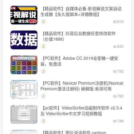
【精品软件】自媒体必备-影视解说文案自动
生成器【永久版脚本+详细教程】
916
【精品软件】抖音后台数据任意修改软件
（价值1888）
835
【PC软件】Adobe CC 2019全家桶一键安
装，免激活
792
【PC软件】Navicat Premium注册机(Navicat
Premium激活注册码) 破解版 亲测可用
792
【pc软件】VideoScribe动画制作软件 v2.3.4
及 VideoScribe中文学习视频教程
788
【精品软件】图片说话软件 cartoon