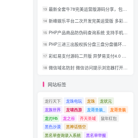
最新全套牛78完美运营版源码分享，包含了资源组件+脚本程序
13
新峰娱乐平台二次开发完美运营版 多彩种多玩法 代理分红+积分兑换
14
PHP产品商品防伪码查询系统 支持手机防假验证网站建设 防伪码自动生成 批量导入
15
PHP三进三出股权拆分盘三盘分盘循环拆分系统源码
16
彩虹易支付源码二开版 异梦易支付4.0 可对接官方/易支付/码支付 去除后门 美化用户中心
17
微信域名防封 微信访问提示浏览器打开 非微信访问直接打开预防域名被封域名被封包换服务
18
网站标签
龙行天下
龙珠电玩
龙珠
龙状元
龙族世界
龙啸西游
龙哥圣装_
龙哥圣装
龙刃H5
龙之谷
齐天圣域
鼠年红包
黑色沙漠
黑神话悟空
黑名单查询录入系统
黑名单举报