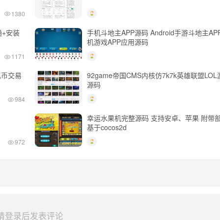
1380
通+安装
手机斗地主APP源码 Android手游斗地主A
机游戏APP应用源码
1171
拟币交易
92game帝国CMS内核仿7k7k英雄联盟LO
源码
984
幸运水果机完整源码 支持安卓、苹果 附带
基于cocos2d
972
请登录后发表评论