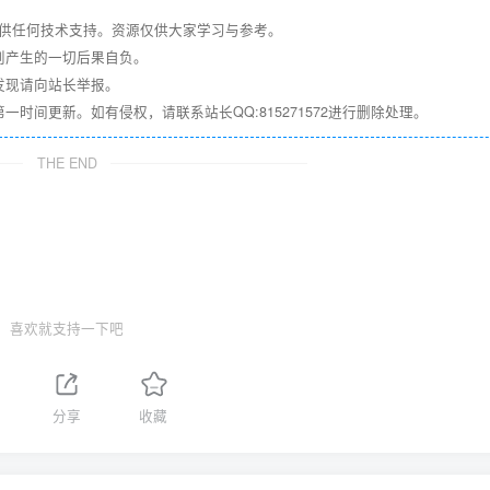
提供任何技术支持。资源仅供大家学习与参考。
则产生的一切后果自负。
发现请向站长举报。
间更新。如有侵权，请联系站长QQ:815271572进行删除处理。
THE END
喜欢就支持一下吧
分享
收藏