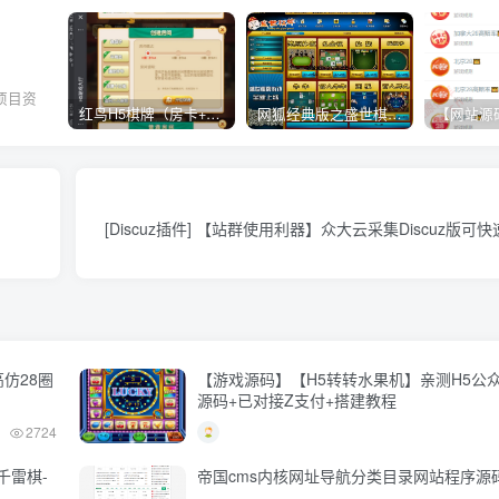
项目资
红鸟H5棋牌（房卡+金币）全套双模式游戏源码
网狐经典版之盛世棋牌完整游戏源码（包含文档、架设教程、网站、源代码等）
。
[Discuz插件] 【站群使用利器】众大云采集Discuz版
仿28圈
【游戏源码】【H5转转水果机】亲测H5公
源码+已对接Z支付+搭建教程
2724
千雷棋-
帝国cms内核网址导航分类目录网站程序源