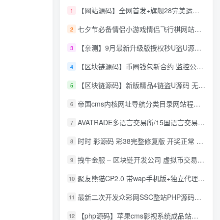
【网站源码】全网首发+旗舰28完美运营Java版高仿28圈+彩种丰富+机器人+眯牌
1
七夕节必备情侣小游戏情侣飞行棋网站源码
2
【亲测】9月最新升级版授权秒U盗U源码/四链盗U源码/自带提币接口
3
【区块链源码】币圈钱包新合约 监控公链转账地址 尾数模拟转账数据生成 0 U攻击带安装说明
4
【区块链源码】新版精品4链盗U源码 无限开代理模式 后台 代理数据可看 包含搭建教程
5
帝国cms内核网址导航分类目录网站程序源码
6
AVATRADE多语言交易所/15国语言交易所/合约交易/期权交易/币币交易/申购/矿机/风控/前端wap/pc纯源码/带搭建教程
7
时时 彩源码 彩38完整修复版 开奖正常 带手机wap
8
拽牛金服 – 区块链开发公司 虚拟币交易系统 虚拟币交易平台开发 虚拟币ico众
9
聚友熊猫CP2.0 带wap手机版+独立代理后台+整站打包全开源
10
最新二次开发众彩网SSC整站PHP源码+WAP手机版+KJ采集器+集成云端在线充值
11
【php源码】苹果cms影视系统成品站打包+电影先生6.1.1模板优化版+15W+数据
12