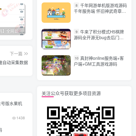
千年网游单机版游戏源码
8
千年服务端 怀旧神武奇章一
键端 任务副本 GM口令代码
【网站源码】全网首发+旗舰28完美运营Java版高仿28圈+彩种丰富+机器人+眯牌
香逸房卡十三水完整游戏源码 适合做二开
星力9代棋牌游戏源码 完整数据+Android+Ios全套APP客户端 解密工具+视频教程(见另个链接)
QQ
牛来了积分模式H5棋牌
9
源码全开源无bug去后门无
漏洞完整源码 价值5000元
下一篇
真封神online服务端+客
10
可快速自动采集数据
户端+GM工具游戏源码
关注公众号获取更多项目资源
众号版水果机
1438
码