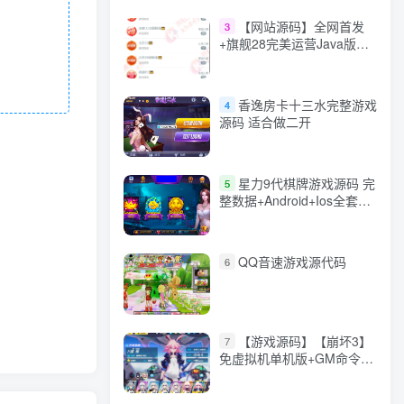
【网站源码】全网首发
3
+旗舰28完美运营Java版高
仿28圈+彩种丰富+机器人
+眯牌
香逸房卡十三水完整游戏
4
源码 适合做二开
星力9代棋牌游戏源码 完
5
整数据+Android+Ios全套
APP客户端 解密工具+视频
教程(见另个链接)
QQ音速游戏源代码
6
【游戏源码】【崩坏3】
7
免虚拟机单机版+GM命令
+全角色+安装教程+不限速
下载