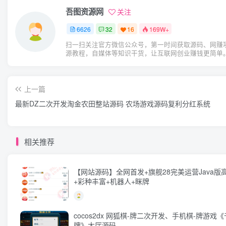
吾图资源网
关注
6626
32
16
169W+
扫一扫关注官方微信公众号，第一时间获取源码、网赚
源教程，自媒体等知识干货，让互联网创业赚钱更简单
上一篇
最新DZ二次开发淘金农田整站源码 农场游戏源码复利分红系统
相关推荐
【网站源码】全网首发+旗舰28完美运营Java版高
+彩种丰富+机器人+眯牌
cocos2dx 网狐棋-牌二次开发、手机棋-牌游戏《
牌》大厅源码