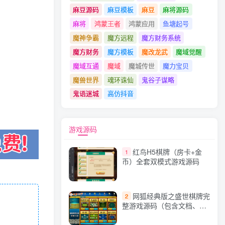
麻豆源码
麻豆模板
麻豆
麻将源码
麻将
鸿蒙王者
鸿蒙应用
鱼塘起号
魔神争霸
魔方远程
魔方财务系统
魔方财务
魔方模板
魔改龙武
魔域觉醒
魔域互通
魔域
魔城传世
魔力宝贝
魔兽世界
魂环诛仙
鬼谷子谋略
鬼语迷城
高仿抖音
游戏源码
红鸟H5棋牌（房卡+金
1
币）全套双模式游戏源码
网狐经典版之盛世棋牌完
2
整游戏源码（包含文档、架
设教程、网站、源代码等）