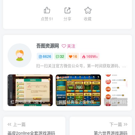
点赞
51
分享
收藏
吾图资源网
关注
6626
32
16
169W+
扫一扫关注官方微信公众号，第一时间获取源码、网赚项目资源教程，自媒体等知识干货，让互联网创业赚钱更简单。
红鸟H5棋牌（房卡+金币）全套双模式游戏源码
网狐经典版之盛世棋牌完整游戏源码（包含文档、架设教程、网站、源代码等）
上一篇
下一篇
画皮2online全套游戏源码
第六世界游戏源码