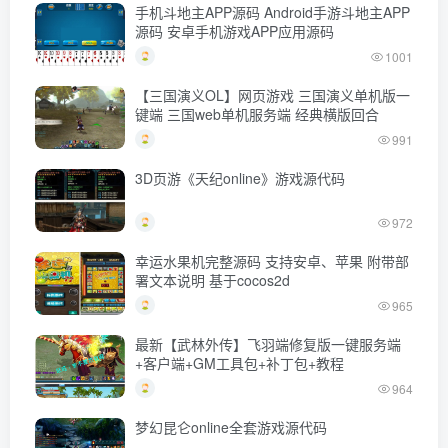
手机斗地主APP源码 Android手游斗地主APP
源码 安卓手机游戏APP应用源码
1001
【三国演义OL】网页游戏 三国演义单机版一
键端 三国web单机服务端 经典横版回合
991
3D页游《天纪online》游戏源代码
972
幸运水果机完整源码 支持安卓、苹果 附带部
署文本说明 基于cocos2d
965
最新【武林外传】飞羽端修复版一键服务端
+客户端+GM工具包+补丁包+教程
964
梦幻昆仑online全套游戏源代码