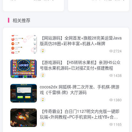
相关推荐
【网站源码】全网首发+旗舰28完美运营Java
版高仿28圈+彩种丰富+机器人+眯牌
2724
【游戏源码】【H5转转水果机】亲测H5公众
号版水果机源码+已对接Z支付+搭建教程
1438
cocos2dx 网狐棋-牌二次开发、手机棋-牌游
戏《千雷棋-牌》大厅源码
1380
【传奇霸业】白日门1127明文内充版一键即
玩端+外网教程+PC手机官网+上线YB+合成
回收
1165