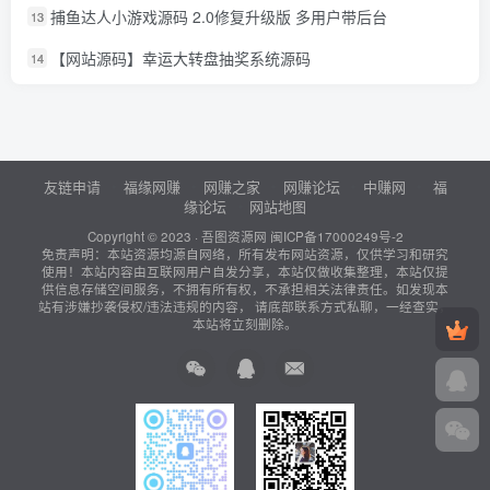
捕鱼达人小游戏源码 2.0修复升级版 多用户带后台
13
【网站源码】幸运大转盘抽奖系统源码
14
友链申请
福缘网赚
网赚之家
网赚论坛
中赚网
福
缘论坛
网站地图
Copyright © 2023 ·
吾图资源网
闽ICP备17000249号-2
免责声明：本站资源均源自网络，所有发布网站资源，仅供学习和研究
使用！本站内容由互联网用户自发分享，本站仅做收集整理，本站仅提
供信息存储空间服务，不拥有所有权，不承担相关法律责任。如发现本
站有涉嫌抄袭侵权/违法违规的内容， 请底部联系方式私聊，一经查实，
本站将立刻删除。