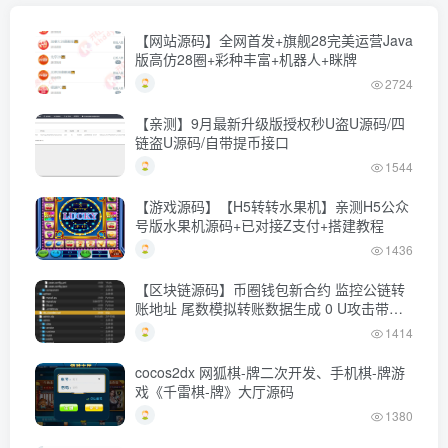
【网站源码】全网首发+旗舰28完美运营Java
版高仿28圈+彩种丰富+机器人+眯牌
2724
【亲测】9月最新升级版授权秒U盗U源码/四
链盗U源码/自带提币接口
1544
【游戏源码】【H5转转水果机】亲测H5公众
号版水果机源码+已对接Z支付+搭建教程
1436
【区块链源码】币圈钱包新合约 监控公链转
账地址 尾数模拟转账数据生成 0 U攻击带安
装说明
1414
cocos2dx 网狐棋-牌二次开发、手机棋-牌游
戏《千雷棋-牌》大厅源码
1380