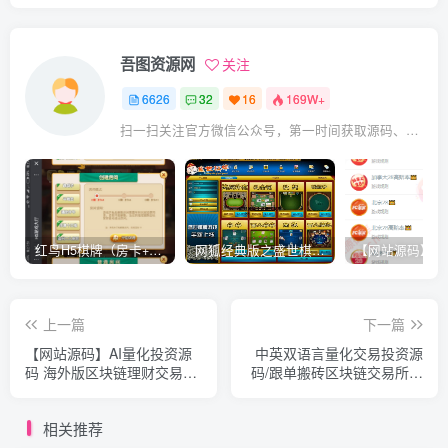
吾图资源网
关注
6626
32
16
169W+
扫一扫关注官方微信公众号，第一时间获取源码、网赚项目资源教程，自媒体等知识干货，让互联网创业赚钱更简单。
红鸟H5棋牌（房卡+金币）全套双模式游戏源码
网狐经典版之盛世棋牌完整游戏源码（包含文档、架设教程、网站、源代码等）
上一篇
下一篇
【网站源码】AI量化投资源
中英双语言量化交易投资源
码 海外版区块链理财交易所
码/跟单搬砖区块链交易所源
源码 ai交易源码
码/前端uniapp纯源码+后端
相关推荐