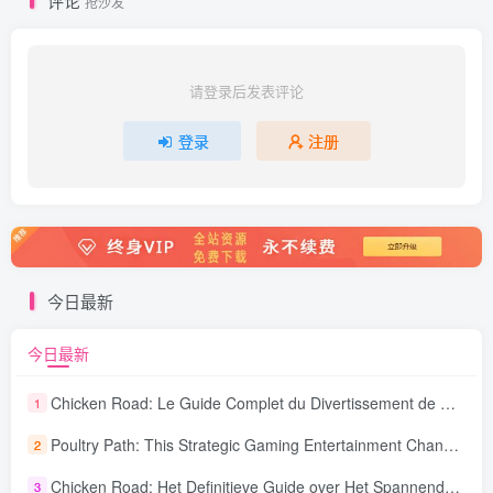
评论
抢沙发
请登录后发表评论
登录
注册
今日最新
今日最新
Chicken Road: Le Guide Complet du Divertissement de Maison de Jeu Stratégique
1
Poultry Path: This Strategic Gaming Entertainment Changing Sequence Forecasting
2
Chicken Road: Het Definitieve Guide over Het Spannende Gokspel
3