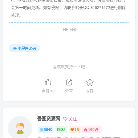
会第一时间更新。如有侵权，请联系站长QQ:815271572进行删除
处理。
THE END
小程序源码
喜欢就支持一下吧
点赞
18
分享
收藏
吾图资源网
关注
6640
32
16
169W+