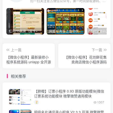
扫一扫关注官方微信公众号，第一时间获取源码、网赚项目资源教程，自媒体等知识干货，让互联网创业赚钱更简单。
红鸟H5棋牌（房卡+金币）全套双模式游戏源码
网狐经典版之盛世棋牌完整游戏源码（包含文档、架设教程、网站、源代码等）
上一篇
下一篇
【微信小程序】最新装修小
【微信小程序】花坊鲜花售
程序系统源码 uniapp 全开源
卖商店微信小程序源码
相关推荐
【脐橙】订票小程序 0.93 原版功能模块|微信
订票系统功能模块 微擎微赞通用模块
1307
超级名片通讯录小程序 V2.3.3.开源 微擎微赞