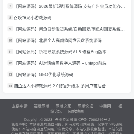
【网站源码】2026最新短剧系统源码 支持广告会员功能齐全短剧源码
7
召唤神龙小游戏源码
8
【网站源码】闲鱼自动发货系统/自动回复/闲鱼AI回复系统源码
9
【网站源码】北辰个人高颜值网盘云盘系统源码
10
【网站源码】祈福导航系统源码V1.8 修复Bug版本
11
【网站源码】AI对话绘画数字人源码 – uniapp前端
12
【网站源码】GEO优化系统源码
13
捕鱼达人小游戏源码 2.0修复升级版 多用户带后台
14
友链申请
福缘网赚
网赚之家
网赚论坛
中赚网
福
缘论坛
网站地图
Copyright © 2023 ·
吾图资源网
闽ICP备17000249号-2
免责声明：本站资源均源自网络，所有发布网站资源，仅供学习和研究
使用！本站内容由互联网用户自发分享，本站仅做收集整理，本站仅提
供信息存储空间服务，不拥有所有权，不承担相关法律责任。如发现本