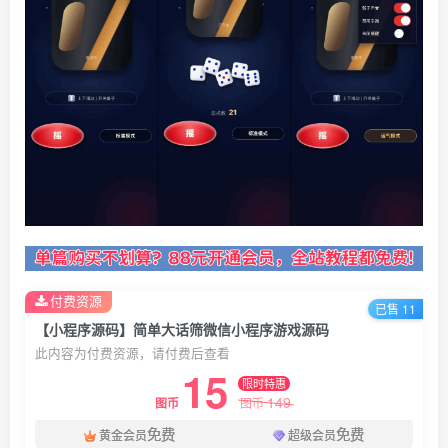
付费资源
已售 11
【小程序源码】简单大话筛微信小程序游戏源码
此内容为付费资源，请付费后查看
15
限时特惠
149
图币
图币
免费
免费
黄金会员
超级会员