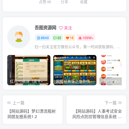
点赞
48
分享
收藏
吾图资源网
关注
6640
32
16
169W+
扫一扫关注官方微信公众号，第一时间获取源码、网赚项目资源教程，自媒体等知识干货，让互联网创业赚钱更简单。
红鸟H5棋牌（房卡+金币）全套双模式游戏源码
网狐经典版之盛世棋牌完整游戏源码（包含文档、架设教程、网站、源代码等）
上一篇
下一篇
【网站源码】梦幻漂流瓶树
【网站源码】人事考试安全
洞朋友圈系统1.2
风险点防控管理信息系统 考
试系统源码