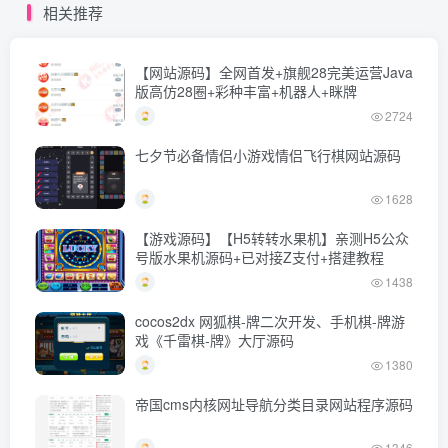
相关推荐
【网站源码】全网首发+旗舰28完美运营Java
版高仿28圈+彩种丰富+机器人+眯牌
2724
七夕节必备情侣小游戏情侣飞行棋网站源码
1628
【游戏源码】【H5转转水果机】亲测H5公众
号版水果机源码+已对接Z支付+搭建教程
1438
cocos2dx 网狐棋-牌二次开发、手机棋-牌游
戏《千雷棋-牌》大厅源码
1380
帝国cms内核网址导航分类目录网站程序源码
1346