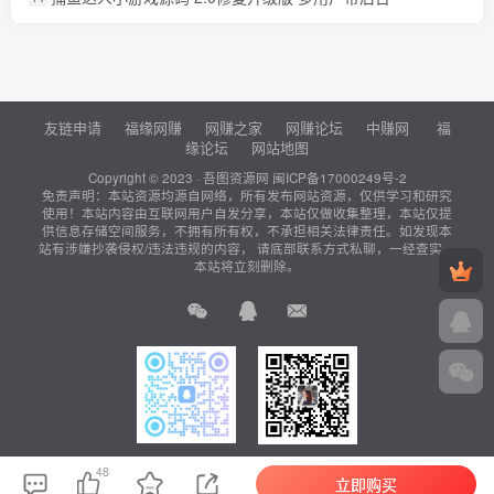
友链申请
福缘网赚
网赚之家
网赚论坛
中赚网
福
缘论坛
网站地图
Copyright © 2023 ·
吾图资源网
闽ICP备17000249号-2
免责声明：本站资源均源自网络，所有发布网站资源，仅供学习和研究
使用！本站内容由互联网用户自发分享，本站仅做收集整理，本站仅提
供信息存储空间服务，不拥有所有权，不承担相关法律责任。如发现本
站有涉嫌抄袭侵权/违法违规的内容， 请底部联系方式私聊，一经查实，
本站将立刻删除。
站长QQ：
站长微信：
48
立即购买
815271572
815271572