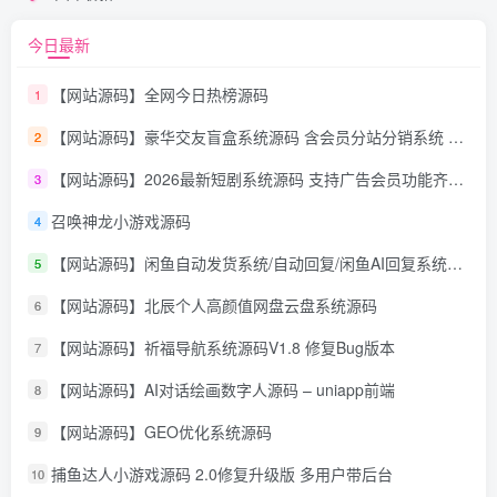
今日最新
【网站源码】全网今日热榜源码
1
【网站源码】豪华交友盲盒系统源码 含会员分站分销系统 可易支付
2
【网站源码】2026最新短剧系统源码 支持广告会员功能齐全短剧源码
3
召唤神龙小游戏源码
4
【网站源码】闲鱼自动发货系统/自动回复/闲鱼AI回复系统源码
5
【网站源码】北辰个人高颜值网盘云盘系统源码
6
【网站源码】祈福导航系统源码V1.8 修复Bug版本
7
【网站源码】AI对话绘画数字人源码 – uniapp前端
8
【网站源码】GEO优化系统源码
9
捕鱼达人小游戏源码 2.0修复升级版 多用户带后台
10