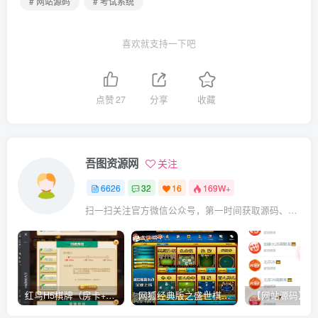
# 网站源码
# 考试系统
喜欢就支持一下吧
点赞
27
分享
收藏
吾图资源网
关注
6626
32
16
169W+
扫一扫关注官方微信公众号，第一时间获取源码、网赚项目资源教程，自媒体等知识干货，让互联网创业赚钱更简单。
红鸟H5棋牌（房卡+金币）全套双模式游戏源码
网狐经典版之盛世棋牌完整游戏源码（包含文档、架设教程、网站、源代码等）