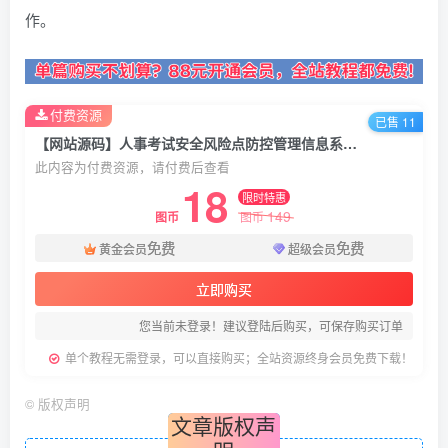
作。
付费资源
已售 11
【网站源码】人事考试安全风险点防控管理信息系统 考试系统源码
此内容为付费资源，请付费后查看
18
限时特惠
149
图币
图币
免费
免费
黄金会员
超级会员
立即购买
您当前未登录！建议登陆后购买，可保存购买订单
单个教程无需登录，可以直接购买；全站资源终身会员免费下载！
©
版权声明
文章版权声