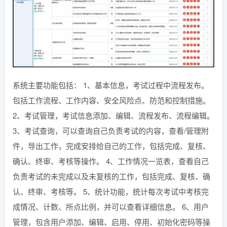
系统主要功能包括： 1、基本信息，考试过程中流程发布。
包括工作流程、工作内容、安全风险点、防范和控制措施。
2、考试管理，考试信息添加、编辑、流程发布、流程编辑。
3、考试查询，可以查询自己负责考试的内容，查看/管理附
件，导出工作，完成安排给自己的工作，包括完成、复核、
确认、终审、考核等操作。 4、工作情况一览表，查看自己
负责考试的未完成以及未复核的工作，包括完成、复核、确
认、终审、考核等。 5、统计功能，统计每次考试中考核完
成情况、计数、所点比例，并可以查看详细信息。 6、用户
管理，包含用户添加、编辑、启用、停用、初始化密码等操