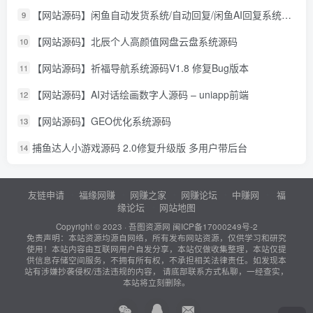
【网站源码】闲鱼自动发货系统/自动回复/闲鱼AI回复系统源码
9
【网站源码】北辰个人高颜值网盘云盘系统源码
10
【网站源码】祈福导航系统源码V1.8 修复Bug版本
11
【网站源码】AI对话绘画数字人源码 – uniapp前端
12
【网站源码】GEO优化系统源码
13
捕鱼达人小游戏源码 2.0修复升级版 多用户带后台
14
友链申请
福缘网赚
网赚之家
网赚论坛
中赚网
福
缘论坛
网站地图
Copyright © 2023 ·
吾图资源网
闽ICP备17000249号-2
免责声明：本站资源均源自网络，所有发布网站资源，仅供学习和研究
使用！本站内容由互联网用户自发分享，本站仅做收集整理，本站仅提
供信息存储空间服务，不拥有所有权，不承担相关法律责任。如发现本
站有涉嫌抄袭侵权/违法违规的内容， 请底部联系方式私聊，一经查实，
本站将立刻删除。