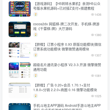
【游戏源码】【H5转转水果机】亲测H5公众
号版水果机源码+已对接Z支付+搭建教程
1436
cocos2dx 网狐棋-牌二次开发、手机棋-牌游
戏《千雷棋-牌》大厅源码
1380
【脐橙】订票小程序 0.93 原版功能模块|微信
订票系统功能模块 微擎微赞通用模块
1307
超级名片通讯录小程序 V2.3.3.开源 微擎微赞
通用功能
1081
【脐橙】广告 0.20+会员 1.70.1+支付
1.8.0+分销 2.2.0+商圈 0.16 微擎功能模块
1025
手机斗地主APP源码 Android手游斗地主APP