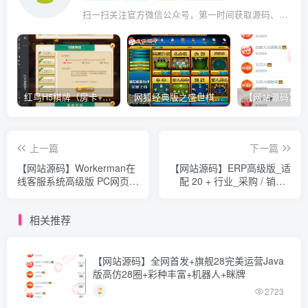
扫一扫关注官方微信公众号，第一时间获取源码、网赚项目资源教程，自媒体等知识干货，让互联网创业赚钱更简单。
红鸟H5棋牌（房卡+金币）全套双模式游戏源码
网狐经典版之盛世棋牌完整游戏源码（包含文档、架设教程、网站、源代码等）
上一篇
下一篇
【网站源码】Workerman在
【网站源码】ERP高级版_适
线客服系统高级版 PC网页
配 20 + 行业_采购 / 销售 /
+H5+微信小程序 app
库存 / 资金 / 生产一体化管
理系统
相关推荐
【网站源码】全网首发+旗舰28完美运营Java
版高仿28圈+彩种丰富+机器人+眯牌
2723