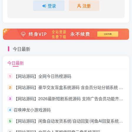
登录
注册
今日最新
今日最新
【网站源码】全网今日热榜源码
1
【网站源码】豪华交友盲盒系统源码 含会员分站分销系统 可易支付
2
【网站源码】2026最新短剧系统源码 支持广告会员功能齐全短剧源码
3
召唤神龙小游戏源码
4
【网站源码】闲鱼自动发货系统/自动回复/闲鱼AI回复系统源码
5
【网站源码】北辰个人高颜值网盘云盘系统源码
6