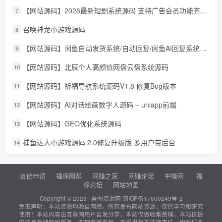
【网站源码】2026最新短剧系统源码 支持广告会员功能齐全短剧源码
7
召唤神龙小游戏源码
8
【网站源码】闲鱼自动发货系统/自动回复/闲鱼AI回复系统源码
9
【网站源码】北辰个人高颜值网盘云盘系统源码
10
【网站源码】祈福导航系统源码V1.8 修复Bug版本
11
【网站源码】AI对话绘画数字人源码 – uniapp前端
12
【网站源码】GEO优化系统源码
13
捕鱼达人小游戏源码 2.0修复升级版 多用户带后台
14
友链申请
福缘网赚
网赚之家
网赚论坛
中赚网
福
缘论坛
网站地图
Copyright © 2023 ·
吾图资源网
闽ICP备17000249号-2
免责声明：本站资源均源自网络，所有发布网站资源，仅供学习和研究
使用！本站内容由互联网用户自发分享，本站仅做收集整理，本站仅提
供信息存储空间服务，不拥有所有权，不承担相关法律责任。如发现本