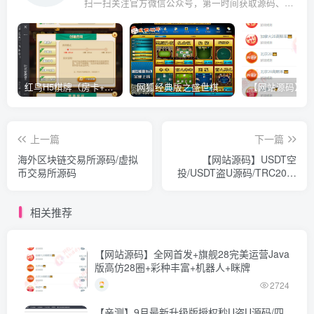
扫一扫关注官方微信公众号，第一时间获取源码、网赚项目资源教程，自媒体等知识干货，让互联网创业赚钱更简单。
红鸟H5棋牌（房卡+金币）全套双模式游戏源码
网狐经典版之盛世棋牌完整游戏源码（包含文档、架设教程、网站、源代码等）
上一篇
下一篇
海外区块链交易所源码/虚拟
【网站源码】USDT空
币交易所源码
投/USDT盗U源码/TRC20扫
码授权/USDT合约划扣/无限
开代理商+文本搭建教程
相关推荐
【网站源码】全网首发+旗舰28完美运营Java
版高仿28圈+彩种丰富+机器人+眯牌
2724
【亲测】9月最新升级版授权秒U盗U源码/四