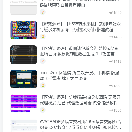
链盗U源码/自带提币接口
1550
【游戏源码】【H5转转水果机】亲测H5公众
号版水果机源码+已对接Z支付+搭建教程
1438
【区块链源码】币圈钱包新合约 监控公链转
账地址 尾数模拟转账数据生成 0 U攻击带安
装说明
1416
cocos2dx 网狐棋-牌二次开发、手机棋-牌游
戏《千雷棋-牌》大厅源码
1380
【区块链源码】新版精品4链盗U源码 无限开
代理模式 后台 代理数据可看 包含搭建教程
1360
AVATRADE多语言交易所/15国语言交易所/合
约交易/期权交易/币币交易/申购/矿机/风控/前