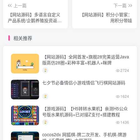
上一篇
下一篇
【网站源码】多语言自定义
【网站源码】积分小管家：
产品系统/企鹅养殖投资返利/
用积分带娃
一键安装
相关推荐
【网站源码】全网首发+旗舰28完美运营Java
版高仿28圈+彩种丰富+机器人+眯牌
2724
七夕节必备情侣小游戏情侣飞行棋网站源码
1624
【游戏源码】【H5转转水果机】亲测H5公众
号版水果机源码+已对接Z支付+搭建教程
1436
cocos2dx 网狐棋-牌二次开发、手机棋-牌游