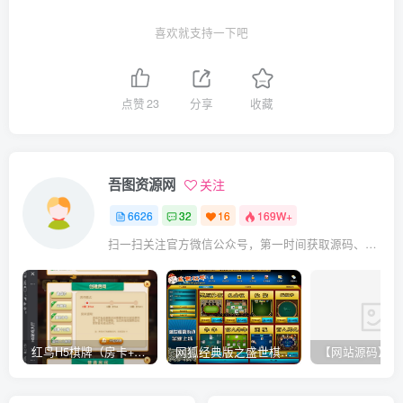
喜欢就支持一下吧
点赞
23
分享
收藏
吾图资源网
关注
6626
32
16
169W+
扫一扫关注官方微信公众号，第一时间获取源码、网赚项目资源教程，自媒体等知识干货，让互联网创业赚钱更简单。
红鸟H5棋牌（房卡+金币）全套双模式游戏源码
网狐经典版之盛世棋牌完整游戏源码（包含文档、架设教程、网站、源代码等）