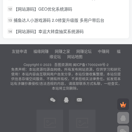
【网站源码】GEO优化系统源码
12
捕鱼达人小游戏源码 2.0修复升级版 多用户带后台
13
【网站源码】幸运大转盘抽奖系统源码
14
友链申请
福缘网赚
网赚之家
网赚论坛
中赚网
福
缘论坛
网站地图
Copyright © 2023 ·
吾图资源网
闽ICP备17000249号-2
免责声明：本站资源均源自网络，所有发布网站资源，仅供学习和研究
使用！本站内容由互联网用户自发分享，本站仅做收集整理，本站仅提
供信息存储空间服务，不拥有所有权，不承担相关法律责任。如发现本
站有涉嫌抄袭侵权/违法违规的内容， 请底部联系方式私聊，一经查实，
本站将立刻删除。