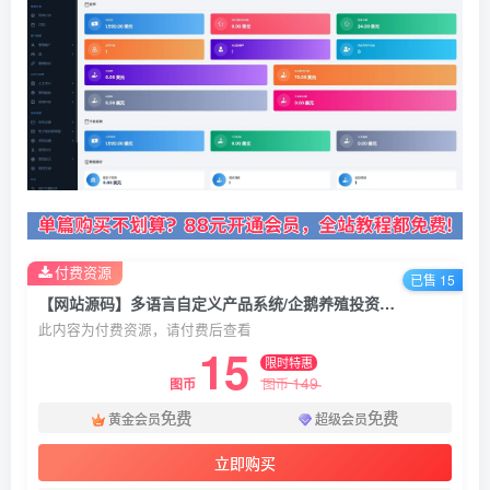
付费资源
已售 15
【网站源码】多语言自定义产品系统/企鹅养殖投资返利/一键安装
此内容为付费资源，请付费后查看
15
限时特惠
149
图币
图币
免费
免费
黄金会员
超级会员
立即购买