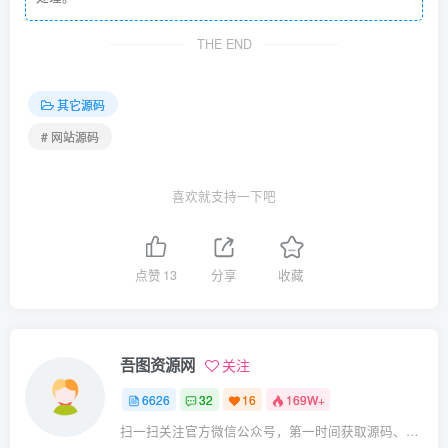
THE END
其它源码
# 网站源码
喜欢就支持一下吧
点赞
13
分享
收藏
吾图资源网
关注
6626
32
16
169W+
扫一扫关注官方微信公众号，第一时间获取源码、网赚项目资源教程，自媒体等知识干货，让互联网创业赚钱更简单。