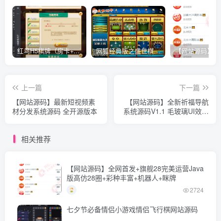
红鸟H5棋牌（房卡+金币）全套双模式游戏源码
网狐经典版之盛世棋牌完整游戏源码（包含文档、架设教程、网站、源代码等）
上一篇
下一篇
【网站源码】最新短视频素
【网站源码】全新祈福导航
材分发系统源码 全开源版本
系统源码V1.1 毛玻璃UI效果
支持ping延迟
相关推荐
【网站源码】全网首发+旗舰28完美运营Java
版高仿28圈+彩种丰富+机器人+眯牌
2724
七夕节必备情侣小游戏情侣飞行棋网站源码