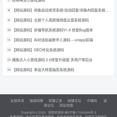
【网站源码】闲鱼自动发货系统/自动回复/闲鱼AI回复系统源码
8
【网站源码】北辰个人高颜值网盘云盘系统源码
9
【网站源码】祈福导航系统源码V1.8 修复Bug版本
10
【网站源码】AI对话绘画数字人源码 – uniapp前端
11
【网站源码】GEO优化系统源码
12
捕鱼达人小游戏源码 2.0修复升级版 多用户带后台
13
【网站源码】幸运大转盘抽奖系统源码
14
友链申请
福缘网赚
网赚之家
网赚论坛
中赚网
福
缘论坛
网站地图
Copyright © 2023 ·
吾图资源网
闽ICP备17000249号-2
免责声明：本站资源均源自网络，所有发布网站资源，仅供学习和研究