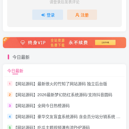
请登录后发表评论
登录
注册
今日最新
今日最新
【网站源码】最新很火的竹知了网站源码 独立后台版
1
【网站源码】2026最新梦幻防红系统源码/支持抖音圆码
2
【网站源码】全网今日热榜源码
3
【网站源码】豪华交友盲盒系统源码 含会员分站分销系统 可易支付
4
【网站源码】吃瓜主题视频瀑布流PHP源码
5