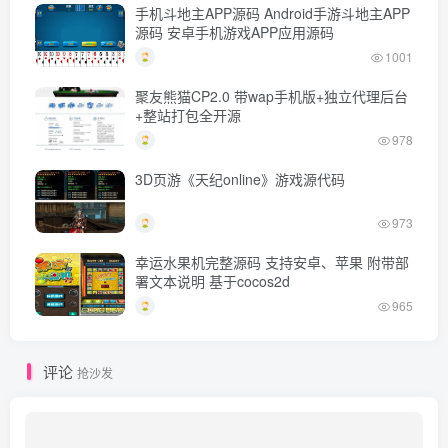
手机斗地主APP源码 Android手游斗地主APP
源码 安卓手机游戏APP应用源码
1001
聚友熊猫CP2.0 带wap手机版+独立代理后台
+整站打包全开源
978
3D页游《天纪online》游戏源代码
973
幸运水果机完整源码 支持安卓、苹果 附带部
署文本说明 基于cocos2d
965
评论
抢沙发