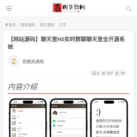
首页
网站源码
其它源码
正文
【网站源码】聊天室H5实时群聊聊天室全开源系
统
吾图资源网
0
107
18
内容介绍