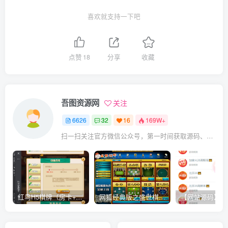
喜欢就支持一下吧
点赞
18
分享
收藏
吾图资源网
关注
6626
32
16
169W+
扫一扫关注官方微信公众号，第一时间获取源码、网赚项目资源教程，自媒体等知识干货，让互联网创业赚钱更简单。
红鸟H5棋牌（房卡+金币）全套双模式游戏源码
网狐经典版之盛世棋牌完整游戏源码（包含文档、架设教程、网站、源代码等）