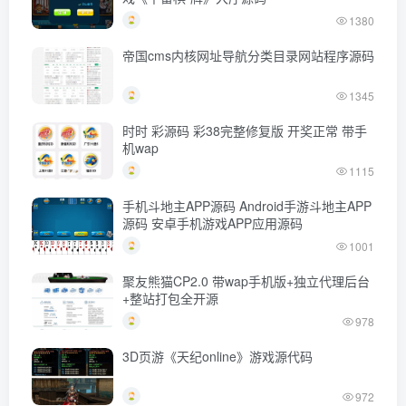
1380
帝国cms内核网址导航分类目录网站程序源码
1345
时时 彩源码 彩38完整修复版 开奖正常 带手
机wap
1115
手机斗地主APP源码 Android手游斗地主APP
源码 安卓手机游戏APP应用源码
1001
聚友熊猫CP2.0 带wap手机版+独立代理后台
+整站打包全开源
978
3D页游《天纪online》游戏源代码
972