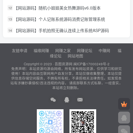
【网站源码】随机小姐姐美女热舞源码v6.0版本
12
【网站源码】个人记账系统源码消费记账管理系统
13
【网站源码】手机拍照无确认连续上传系统ASP源码
14
友链申请
福缘网赚
网赚之家
网赚论坛
中赚网
福
缘论坛
网站地图
Copyright © 2023 ·
吾图资源网
闽ICP备17000249号-2
免责声明：本站资源均源自网络，所有发布网站资源，仅供学习和研究
使用！本站内容由互联网用户自发分享，本站仅做收集整理，本站仅提
供信息存储空间服务，不拥有所有权，不承担相关法律责任。如发现本
站有涉嫌抄袭侵权/违法违规的内容， 请底部联系方式私聊，一经查实，
本站将立刻删除。