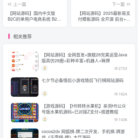
上一篇
下一篇
【网站源码】国内中文版
【网站源码】2025最新易支
B2C的单用户电商系统 B2C
付模板源码 全开源 前台+用
外贸在线购物商城源码
户中心+后台三合一
相关推荐
【网站源码】全网首发+旗舰28完美运营Java
版高仿28圈+彩种丰富+机器人+眯牌
2723
七夕节必备情侣小游戏情侣飞行棋网站源码
1624
【游戏源码】【H5转转水果机】亲测H5公众
号版水果机源码+已对接Z支付+搭建教程
1436
cocos2dx 网狐棋-牌二次开发、手机棋-牌游
戏《千雷棋-牌》大厅源码