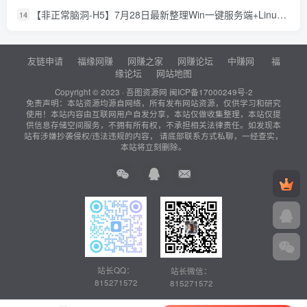
【非正常脑洞-H5】7月28日最新整理Win一键服务端+Linux服务端-三网益智找茬网页游戏-带详细文本搭建教程-上传网站即玩
14
友链申请
福缘网赚
网赚之家
网赚论坛
中赚网
福
缘论坛
网站地图
Copyright © 2023 ·
吾图资源网
闽ICP备17000249号-2
免责声明：本站资源均源自网络，所有发布网站资源，仅供学习和研究
使用！本站内容由互联网用户自发分享，本站仅做收集整理，本站仅提
供信息存储空间服务，不拥有所有权，不承担相关法律责任。如发现本
站有涉嫌抄袭侵权/违法违规的内容， 请底部联系方式私聊，一经查实，
本站将立刻删除。
站长QQ：
站长微信：
815271572
815271572