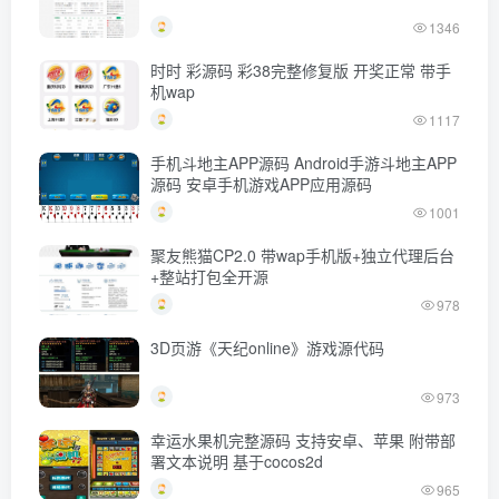
1346
时时 彩源码 彩38完整修复版 开奖正常 带手
机wap
1117
手机斗地主APP源码 Android手游斗地主APP
源码 安卓手机游戏APP应用源码
1001
聚友熊猫CP2.0 带wap手机版+独立代理后台
+整站打包全开源
978
3D页游《天纪online》游戏源代码
973
幸运水果机完整源码 支持安卓、苹果 附带部
署文本说明 基于cocos2d
965