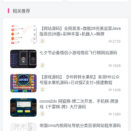
相关推荐
【网站源码】全网首发+旗舰28完美运营Java
版高仿28圈+彩种丰富+机器人+眯牌
2735
七夕节必备情侣小游戏情侣飞行棋网站源码
1628
【游戏源码】【H5转转水果机】亲测H5公众
号版水果机源码+已对接Z支付+搭建教程
1438
cocos2dx 网狐棋-牌二次开发、手机棋-牌游
戏《千雷棋-牌》大厅源码
1380
帝国cms内核网址导航分类目录网站程序源码