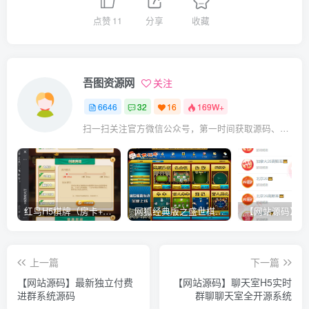
点赞
11
分享
收藏
吾图资源网
关注
6646
32
16
169W+
扫一扫关注官方微信公众号，第一时间获取源码、网赚项目资源教程，自媒体等知识干货，让互联网创业赚钱更简单。
红鸟H5棋牌（房卡+金币）全套双模式游戏源码
网狐经典版之盛世棋牌完整游戏源码（包含文档、架设教程、网站、源代码等）
上一篇
下一篇
【网站源码】最新独立付费
【网站源码】聊天室H5实时
进群系统源码
群聊聊天室全开源系统