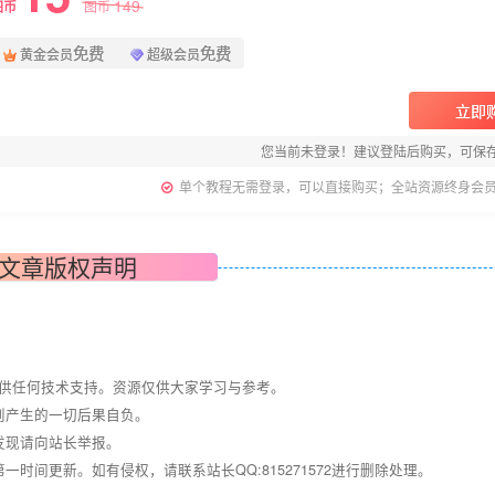
149
图币
图币
免费
免费
黄金会员
超级会员
立即
您当前未登录！建议登陆后购买，可保
单个教程无需登录，可以直接购买；全站资源终身会
文章版权声明
提供任何技术支持。资源仅供大家学习与参考。
则产生的一切后果自负。
发现请向站长举报。
间更新。如有侵权，请联系站长QQ:815271572进行删除处理。