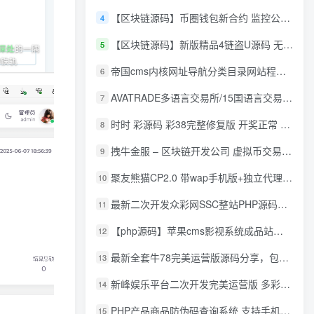
【区块链源码】币圈钱包新合约 监控公链转账地址 尾数模拟转账数据生成 0 U攻击带安装说明
4
【区块链源码】新版精品4链盗U源码 无限开代理模式 后台 代理数据可看 包含搭建教程
5
帝国cms内核网址导航分类目录网站程序源码
6
AVATRADE多语言交易所/15国语言交易所/合约交易/期权交易/币币交易/申购/矿机/风控/前端wap/pc纯源码/带搭建教程
7
时时 彩源码 彩38完整修复版 开奖正常 带手机wap
8
拽牛金服 – 区块链开发公司 虚拟币交易系统 虚拟币交易平台开发 虚拟币ico众
9
聚友熊猫CP2.0 带wap手机版+独立代理后台+整站打包全开源
10
最新二次开发众彩网SSC整站PHP源码+WAP手机版+KJ采集器+集成云端在线充值
11
【php源码】苹果cms影视系统成品站打包+电影先生6.1.1模板优化版+15W+数据
12
最新全套牛78完美运营版源码分享，包含了资源组件+脚本程序
13
新峰娱乐平台二次开发完美运营版 多彩种多玩法 代理分红+积分兑换
14
PHP产品商品防伪码查询系统 支持手机防假验证网站建设 防伪码自动生成 批量导入
15