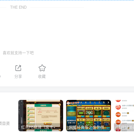
THE END
喜欢就支持一下吧
9
分享
收藏
项目资
红鸟H5棋牌（房卡+金币）全套双模式游戏源码
网狐经典版之盛世棋牌完整游戏源码（包含文档、架设教程、网站、源代码等）
。