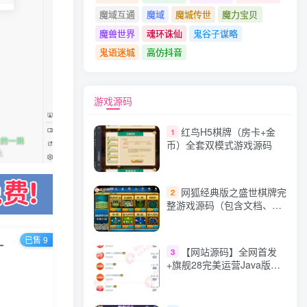
魔域互通
魔域
魔城传世
魔力宝贝
魔兽世界
魂环诛仙
鬼谷子谋略
鬼语迷城
高仿抖音
游戏源码
红鸟H5棋牌（房卡+金
1
币）全套双模式游戏源码
网狐经典版之盛世棋牌完
2
整游戏源码（包含文档、架
设教程、网站、源代码等）
已售 9
一
【网站源码】全网首发
3
+旗舰28完美运营Java版高
仿28圈+彩种丰富+机器人
+眯牌