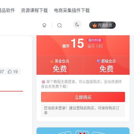
精品软件
资源课程下载
电商采集插件下载
开通会员
付费资源
已售 9
15
限时特惠
149
图币
图币
黄金会员
超级会员
免费
免费
97
19
单个教程无需登录，可以直接购买；全站资源终
身会员免费下载！
立即购买
您当前未登录！建议登陆后购买，可保存购买订
HI！请登录
单
登录
注册