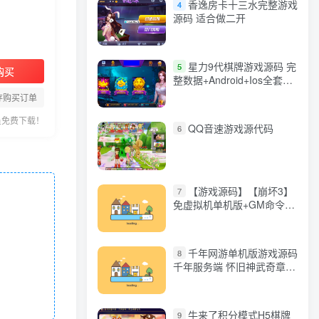
香逸房卡十三水完整游戏
4
源码 适合做二开
星力9代棋牌游戏源码 完
5
购买
整数据+Android+Ios全套
APP客户端 解密工具+视频
存购买订单
教程(见另个链接)
员免费下载！
QQ音速游戏源代码
6
【游戏源码】【崩坏3】
7
免虚拟机单机版+GM命令
+全角色+安装教程+不限速
下载
千年网游单机版游戏源码
8
千年服务端 怀旧神武奇章一
键端 任务副本 GM口令代码
牛来了积分模式H5棋牌
9