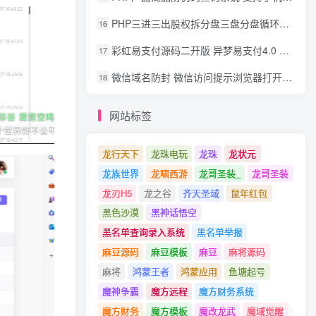
PHP三进三出股权拆分盘三盘分盘循环拆分系统源码
16
彩虹易支付源码二开版 异梦易支付4.0 可对接官方/易支付/码支付 去除后门 美化用户中心
17
微信域名防封 微信访问提示浏览器打开 非微信访问直接打开预防域名被封域名被封包换服务
18
网站标签
龙行天下
龙珠电玩
龙珠
龙状元
龙族世界
龙啸西游
龙哥圣装_
龙哥圣装
龙刃H5
龙之谷
齐天圣域
鼠年红包
黑色沙漠
黑神话悟空
黑名单查询录入系统
黑名单举报
麻豆源码
麻豆模板
麻豆
麻将源码
麻将
鸿蒙王者
鸿蒙应用
鱼塘起号
魔神争霸
魔方远程
魔方财务系统
魔方财务
魔方模板
魔改龙武
魔域觉醒