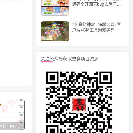
源码全开源无bug去后门无
漏洞完整源码 价值5000元
真封神online服务端+客
10
户端+GM工具游戏源码
关注公众号获取更多项目资源
【网站源码】全网首发+旗舰28完美运营Java版高仿28圈+彩种丰富+机器人+眯牌
香逸房卡十三水完整游戏源码 适合做二开
星力9代棋牌游戏源码 完整数据+Android+Ios全套APP客户端 解密工具+视频教程(见另个链接)
QQ