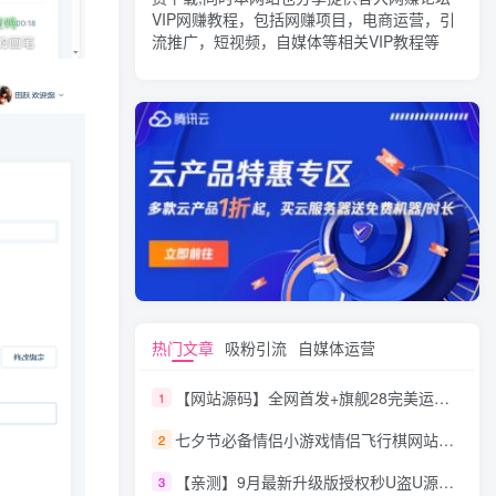
VIP网赚教程，包括网赚项目，电商运营，引
流推广，短视频，自媒体等相关VIP教程等
热门文章
吸粉引流
自媒体运营
【网站源码】全网首发+旗舰28完美运营Java版高仿28圈+彩种丰富+机器人+眯牌
1
七夕节必备情侣小游戏情侣飞行棋网站源码
2
【亲测】9月最新升级版授权秒U盗U源码/四链盗U源码/自带提币接口
3