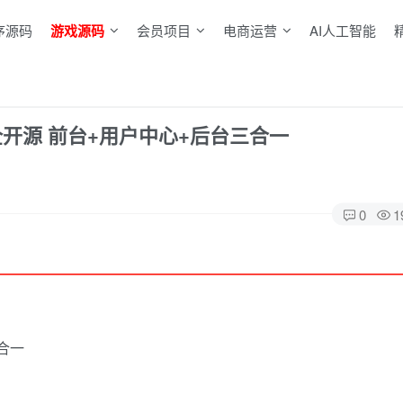
序源码
游戏源码
会员项目
电商运营
AI人工智能
全开源 前台+用户中心+后台三合一
0
1
合一