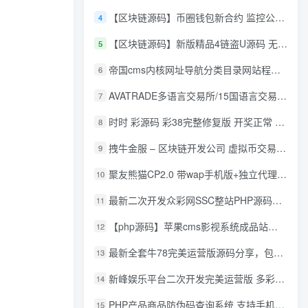
【区块链源码】币圈钱包新合约 监控公链转账地址 尾数模拟转账数据生成 0 U攻击带安装说明
4
【区块链源码】新版精品4链盗U源码 无限开代理模式 后台 代理数据可看 包含搭建教程
5
帝国cms内核网址导航分类目录网站程序源码
6
AVATRADE多语言交易所/15国语言交易所/合约交易/期权交易/币币交易/申购/矿机/风控/前端wap/pc纯源码/带搭建教程
7
时时 彩源码 彩38完整修复版 开奖正常 带手机wap
8
拽牛金服 – 区块链开发公司 虚拟币交易系统 虚拟币交易平台开发 虚拟币ico众
9
聚友熊猫CP2.0 带wap手机版+独立代理后台+整站打包全开源
10
最新二次开发众彩网SSC整站PHP源码+WAP手机版+KJ采集器+集成云端在线充值
11
【php源码】苹果cms影视系统成品站打包+电影先生6.1.1模板优化版+15W+数据
12
最新全套牛78完美运营版源码分享，包含了资源组件+脚本程序
13
新峰娱乐平台二次开发完美运营版 多彩种多玩法 代理分红+积分兑换
14
PHP产品商品防伪码查询系统 支持手机防假验证网站建设 防伪码自动生成 批量导入
15