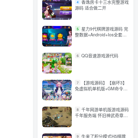
香逸房卡十三水完整游戏
4
源码 适合做二开
星力9代棋牌游戏源码 完
5
整数据+Android+Ios全套
APP客户端 解密工具+视频
教程(见另个链接)
QQ音速游戏源代码
6
【游戏源码】【崩坏3】
7
免虚拟机单机版+GM命令
+全角色+安装教程+不限速
下载
千年网游单机版游戏源码
8
千年服务端 怀旧神武奇章一
键端 任务副本 GM口令代码
牛来了积分模式H5棋牌
9