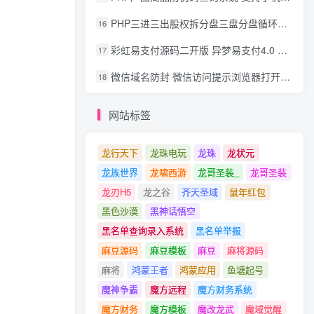
PHP三进三出股权拆分盘三盘分盘循环拆分系统源码
16
彩虹易支付源码二开版 异梦易支付4.0 可对接官方/易支付/码支付 去除后门 美化用户中心
17
微信域名防封 微信访问提示浏览器打开 非微信访问直接打开预防域名被封域名被封包换服务
18
网站标签
龙行天下
龙珠电玩
龙珠
龙状元
龙族世界
龙啸西游
龙哥圣装_
龙哥圣装
龙刃H5
龙之谷
齐天圣域
鼠年红包
黑色沙漠
黑神话悟空
黑名单查询录入系统
黑名单举报
麻豆源码
麻豆模板
麻豆
麻将源码
麻将
鸿蒙王者
鸿蒙应用
鱼塘起号
魔神争霸
魔方远程
魔方财务系统
魔方财务
魔方模板
魔改龙武
魔域觉醒