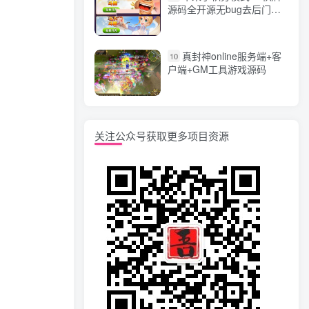
源码全开源无bug去后门无
漏洞完整源码 价值5000元
真封神online服务端+客
10
户端+GM工具游戏源码
关注公众号获取更多项目资源