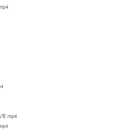
mp4
4
专.mp4
mp4