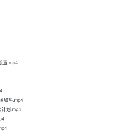
置.mp4
4
播加热.mp4
计划.mp4
p4
p4