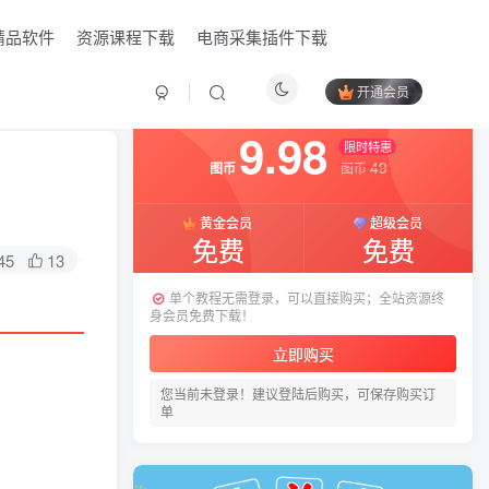
精品软件
资源课程下载
电商采集插件下载
开通会员
付费阅读
已售 12
9.98
限时特惠
49
图币
图币
黄金会员
超级会员
免费
免费
45
13
单个教程无需登录，可以直接购买；全站资源终
身会员免费下载！
立即购买
您当前未登录！建议登陆后购买，可保存购买订
HI！请登录
单
登录
注册