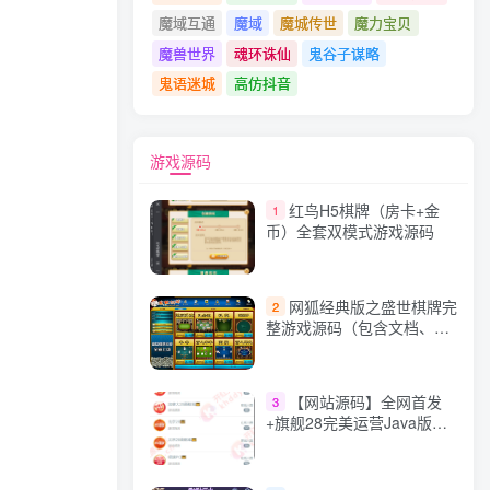
魔域互通
魔域
魔城传世
魔力宝贝
魔兽世界
魂环诛仙
鬼谷子谋略
鬼语迷城
高仿抖音
游戏源码
红鸟H5棋牌（房卡+金
1
币）全套双模式游戏源码
网狐经典版之盛世棋牌完
2
整游戏源码（包含文档、架
设教程、网站、源代码等）
【网站源码】全网首发
3
+旗舰28完美运营Java版高
仿28圈+彩种丰富+机器人
+眯牌