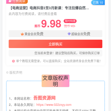
付费阅读
已售 10
【电商运营】电商抖音2至3月新课：专注拉爆自然流，助力主播破圈，详解新规政策
此内容为付费阅读，请付费后查看
9.98
限时特惠
49
图币
图币
免费
免费
黄金会员
超级会员
立即购买
您当前未登录！建议登陆后购买，可保存购买订单
单个教程无需登录，可以直接购买；全站资源终身会员免费下载！
©
版权声明
文章版权声
明
吾图资源网
1、本网站名称：
2、本站永久网址：
https://www.022zxyy.com
3、本网站的文章部分内容可能来源于网络，不保证100%完整、