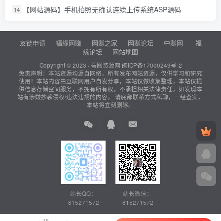
【网站源码】手机拍照无确认连续上传系统ASP源码
14
友链申请
福缘网赚
网赚之家
网赚论坛
中赚网
福
缘论坛
网站地图
Copyright © 2023 ·
吾图资源网
闽ICP备17000249号-2
免责声明：本站资源均源自网络，所有发布网站资源，仅供学习和研究
使用！本站内容由互联网用户自发分享，本站仅做收集整理，本站仅提
供信息存储空间服务，不拥有所有权，不承担相关法律责任。如发现本
站有涉嫌抄袭侵权/违法违规的内容， 请底部联系方式私聊，一经查实，
本站将立刻删除。
站长QQ：
站长微信：
815271572
815271572
45