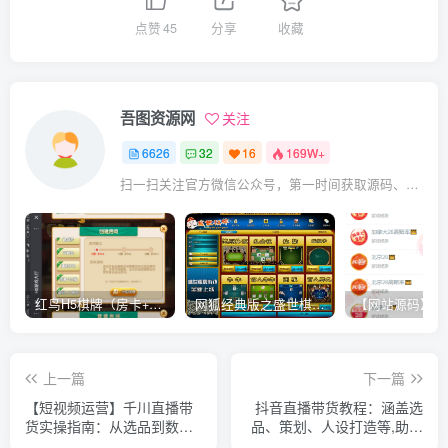
点赞
45
分享
收藏
吾图资源网
关注
6626
32
16
169W+
扫一扫关注官方微信公众号，第一时间获取源码、网赚项目资源教程，自媒体等知识干货，让互联网创业赚钱更简单。
红鸟H5棋牌（房卡+金币）全套双模式游戏源码
网狐经典版之盛世棋牌完整游戏源码（包含文档、架设教程、网站、源代码等）
上一篇
下一篇
【短视频运营】千川直播带
抖音直播带货教程：涵盖选
货实操指南：从选品到数据
品、策划、人设打造等,助力
优化，基础到实操全面覆盖
主播快速掌握电商精髓