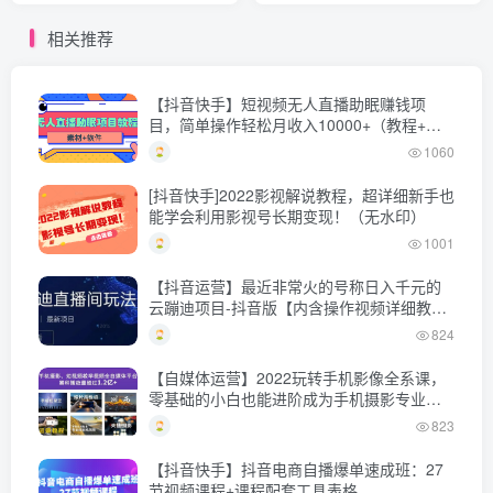
相关推荐
【抖音快手】短视频无人直播助眠赚钱项
目，简单操作轻松月收入10000+（教程+素
材+软件）
1060
[抖音快手]2022影视解说教程，超详细新手也
能学会利用影视号长期变现！（无水印）
1001
【抖音运营】最近非常火的号称日入千元的
云蹦迪项目-抖音版【内含操作视频详细教
程】
824
【自媒体运营】2022玩转手机影像全系课，
零基础的小白也能进阶成为手机摄影专业人
士
823
【抖音快手】抖音电商自播爆单速成班：27
节视频课程+课程配套工具表格