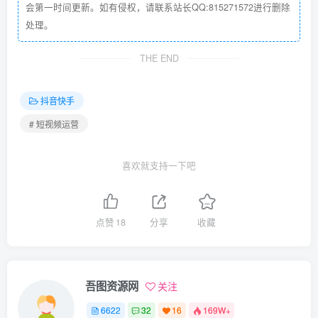
会第一时间更新。如有侵权，请联系站长QQ:815271572进行删除
处理。
THE END
抖音快手
# 短视频运营
喜欢就支持一下吧
点赞
18
分享
收藏
吾图资源网
关注
6622
32
16
169W+