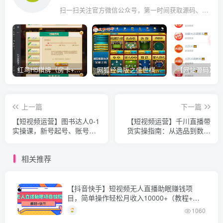
扫一扫关注官方微信公众号，第一时间获取源码、网赚项目资源教程，自媒体等知识干货，让互联网创业赚钱更简单。
红鸟H5棋牌（房卡+金币）全套双模式游戏源码
网狐经典版之盛世棋牌完整游戏源码（包含文档、架设教程、网站、源代码等）
上一篇
下一篇
【短视频运营】图书达人0-1
【短视频运营】千川直播带
实操课，新号起号、账号装
货实操指南：从选品到数据
修、选品带货、拍摄剪辑等
优化，基础到实操全面覆盖
全方位内容带你从0起步
相关推荐
【抖音快手】短视频无人直播助眠赚钱项
目，简单操作轻松月收入10000+（教程+素
材+软件）
1060