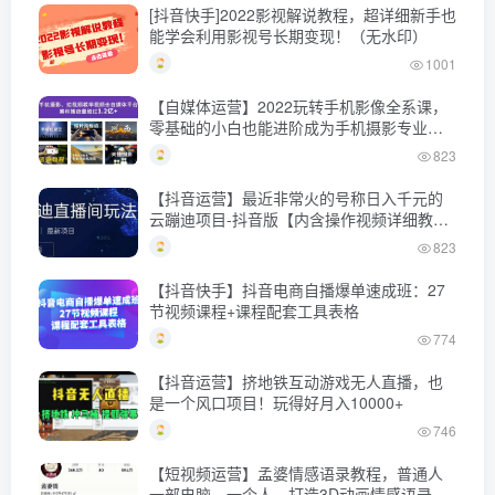
[抖音快手]2022影视解说教程，超详细新手也
能学会利用影视号长期变现！（无水印）
1001
【自媒体运营】2022玩转手机影像全系课，
零基础的小白也能进阶成为手机摄影专业人
士
823
【抖音运营】最近非常火的号称日入千元的
云蹦迪项目-抖音版【内含操作视频详细教
程】
823
【抖音快手】抖音电商自播爆单速成班：27
节视频课程+课程配套工具表格
774
【抖音运营】挤地铁互动游戏无人直播，也
是一个风口项目！玩得好月入10000+
746
【短视频运营】孟婆情感语录教程，普通人
一部电脑，一个人，打造3D动画情感语录账