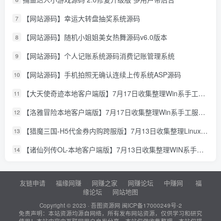
【网站源码】幸运大转盘抽奖系统源码
7
【网站源码】随机小姐姐美女热舞源码v6.0版本
8
【网站源码】个人记账系统源码消费记账管理系统
9
【网站源码】手机拍照无确认连续上传系统ASP源码
10
【大天使奇迹本地客户端版】7月17日收集整理Win系手工服务端-怀旧奇迹页游-详细文本搭建教程-GM授权管理后台-PC客户端
11
【洛雅冒险本地客户端版】7月17日收集整理Win系手工服务端-经典冒险页游-详细文本搭建教程-PC客户端
12
【猎魔三国-H5代金券内购跨服版】7月13日收集整理Linux手工服务端-典藏卡牌回合手游-详细文本搭建教程-通用视频教程-GM管理授权后台-简易安卓客户端
13
【诸仙列传OL-本地客户端版】7月13日收集整理WIN系手工服务端-经典修真页游-详细文本搭建教程-GM工具-PC客户端
14
友链申请
福缘网赚
网赚之家
网赚论坛
中赚网
福
缘论坛
网站地图
Copyright © 2023 ·
吾图资源网
闽ICP备17000249号-2
免责声明：本站资源均源自网络，所有发布网站资源，仅供学习和研究