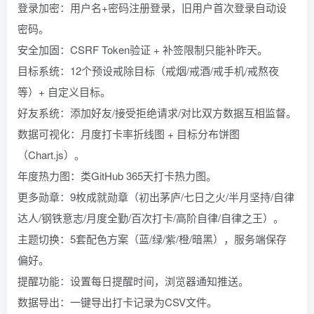
登录加密：用户名+密码注册登录，旧用户首次登录自动设
密码。
安全加固：CSRF Token验证 + 补签限制只能补昨天。
目标系统：12个预设戒除目标（戒烟/戒酒/戒手机/戒熬夜
等）+ 自定义目标。
好友系统：添加好友/接受拒绝请求/对比双方数据互相监督。
数据可视化：月度打卡率折线图 + 目标分布饼图
（Chart.js）。
年度热力图：类GitHub 365天打卡热力图。
更多勋章：9枚成就勋章（初出茅庐/七日之火/半月坚持/自律
达人/钢铁意志/月度全勤/百次打卡/高阶自律/自律之王）。
主题切换：5套配色方案（蓝/绿/紫/橙/暗黑），服务端保存
偏好。
提醒功能：设置每日提醒时间，浏览器通知推送。
数据导出：一键导出打卡记录为CSV文件。