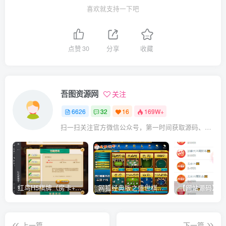
喜欢就支持一下吧
点赞
30
分享
收藏
吾图资源网
关注
6626
32
16
169W+
扫一扫关注官方微信公众号，第一时间获取源码、网赚项目资源教程，自媒体等知识干货，让互联网创业赚钱更简单。
红鸟H5棋牌（房卡+金币）全套双模式游戏源码
网狐经典版之盛世棋牌完整游戏源码（包含文档、架设教程、网站、源代码等）
上一篇
下一篇