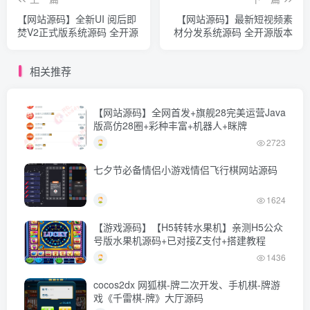
【网站源码】全新UI 阅后即
【网站源码】最新短视频素
焚V2正式版系统源码 全开源
材分发系统源码 全开源版本
相关推荐
【网站源码】全网首发+旗舰28完美运营Java
版高仿28圈+彩种丰富+机器人+眯牌
2723
七夕节必备情侣小游戏情侣飞行棋网站源码
1624
【游戏源码】【H5转转水果机】亲测H5公众
号版水果机源码+已对接Z支付+搭建教程
1436
cocos2dx 网狐棋-牌二次开发、手机棋-牌游
戏《千雷棋-牌》大厅源码