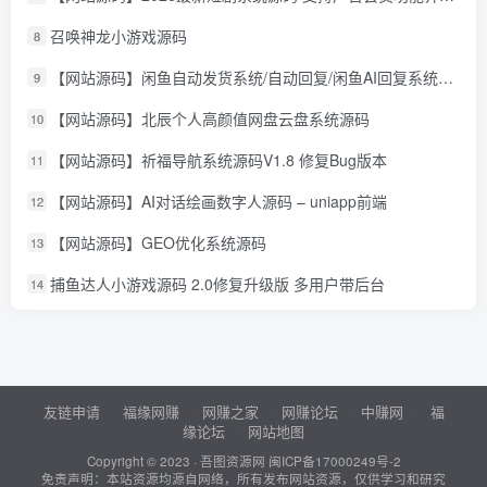
召唤神龙小游戏源码
8
【网站源码】闲鱼自动发货系统/自动回复/闲鱼AI回复系统源码
9
【网站源码】北辰个人高颜值网盘云盘系统源码
10
【网站源码】祈福导航系统源码V1.8 修复Bug版本
11
【网站源码】AI对话绘画数字人源码 – uniapp前端
12
【网站源码】GEO优化系统源码
13
捕鱼达人小游戏源码 2.0修复升级版 多用户带后台
14
友链申请
福缘网赚
网赚之家
网赚论坛
中赚网
福
缘论坛
网站地图
Copyright © 2023 ·
吾图资源网
闽ICP备17000249号-2
免责声明：本站资源均源自网络，所有发布网站资源，仅供学习和研究