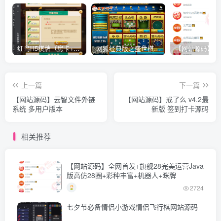
红鸟H5棋牌（房卡+金币）全套双模式游戏源码
网狐经典版之盛世棋牌完整游戏源码（包含文档、架设教程、网站、源代码等）
上一篇
下一篇
【网站源码】云智文件外链
【网站源码】戒了么 v4.2最
系统 多用户版本
新版 签到打卡源码
相关推荐
【网站源码】全网首发+旗舰28完美运营Java
版高仿28圈+彩种丰富+机器人+眯牌
2724
七夕节必备情侣小游戏情侣飞行棋网站源码