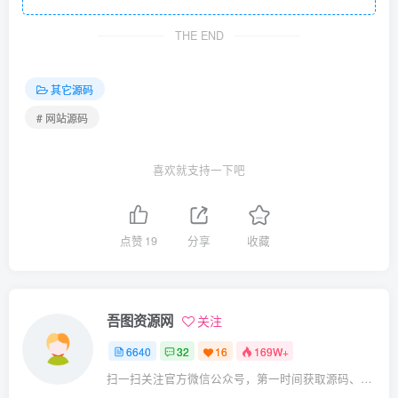
THE END
其它源码
# 网站源码
喜欢就支持一下吧
点赞
19
分享
收藏
吾图资源网
关注
6640
32
16
169W+
扫一扫关注官方微信公众号，第一时间获取源码、网赚项目资源教程，自媒体等知识干货，让互联网创业赚钱更简单。