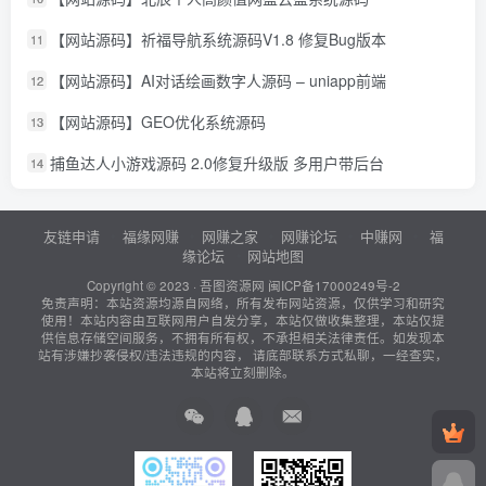
【网站源码】祈福导航系统源码V1.8 修复Bug版本
11
【网站源码】AI对话绘画数字人源码 – uniapp前端
12
【网站源码】GEO优化系统源码
13
捕鱼达人小游戏源码 2.0修复升级版 多用户带后台
14
友链申请
福缘网赚
网赚之家
网赚论坛
中赚网
福
缘论坛
网站地图
Copyright © 2023 ·
吾图资源网
闽ICP备17000249号-2
免责声明：本站资源均源自网络，所有发布网站资源，仅供学习和研究
使用！本站内容由互联网用户自发分享，本站仅做收集整理，本站仅提
供信息存储空间服务，不拥有所有权，不承担相关法律责任。如发现本
站有涉嫌抄袭侵权/违法违规的内容， 请底部联系方式私聊，一经查实，
本站将立刻删除。