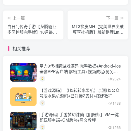
上一篇
下一篇
白日门传奇手游【龙腾霸业
MT3换皮MH【完美世界突破
多区跨服完整版】10月最新
尊享挂机版】最新整理Linux
打包Win系一键服务端+详细
手工服务端+详细搭建教程
搭建教程+通用视频教程+管
+通用视频教程+GM后台+全
相关推荐
理后台+GM授权后台+安卓
套源码+安卓苹果双端
客户端
星力9代棋牌游戏源码 完整数据+Android+Ios
全套APP客户端 解密工具+视频教程(见另个
链接)
2524
【游戏源码】【H5转转水果机】亲测H5公众
号版水果机源码+已对接Z支付+搭建教程
1438
[手游源码] 手游梦幻诛仙【阴阳师】VM一键
即玩服务端+GM后台+图文教程
1266