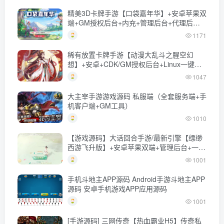
精美3D卡牌手游【口袋嘉年华】+安卓苹果双
端+GM授权后台+内充+管理后台+代理后台
+Linux一键全自动搭建脚本+Linux手工服务
1171
端+详细搭建教程
稀有放置卡牌手游【动漫大乱斗之腥空幻
想】+安卓+CDK/GM授权后台+Linux一键全
自动搭建脚本+Linux手工服务端+详细搭建教
1047
程
大主宰手游游戏源码 私服端（全套服务端+手
机客户端+GM工具）
1010
【游戏源码】大话回合手游/最新引擎【缥缈
西游飞升版】+安卓苹果双端+管理后台+一键
全自动搭建脚本+Linux手工服务端+详细搭建
1001
教程
手机斗地主APP源码 Android手游斗地主APP
源码 安卓手机游戏APP应用源码
1001
[手游源码] 三网传奇【热血霸业H5】传奇私