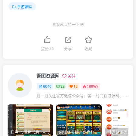
手游源码
喜欢就支持一下吧
点赞
40
分享
收藏
吾图资源网
关注
6640
32
16
169W+
扫一扫关注官方微信公众号，第一时间获取源码、网赚项目资源教程，自媒体等知识干货，让互联网创业赚钱更简单。
红鸟H5棋牌（房卡+金币）全套双模式游戏源码
网狐经典版之盛世棋牌完整游戏源码（包含文档、架设教程、网站、源代码等）