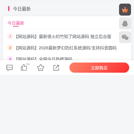
今日最新
今日最新
【网站源码】最新很火的竹知了网站源码 独立后台版
1
【网站源码】2026最新梦幻防红系统源码/支持抖音圆码
2
【网站源码】全网今日热榜源码
3
24
立即购买
【网站源码】豪华交友盲盒系统源码 含会员分站分销系统 可易支付
4
【网站源码】吃瓜主题视频瀑布流PHP源码
5
【网站源码】小区社区邻里通网站源码
6
【网站源码】2026最新短剧系统源码 支持广告会员功能齐全短剧源码
7
召唤神龙小游戏源码
8
【网站源码】闲鱼自动发货系统/自动回复/闲鱼AI回复系统源码
9