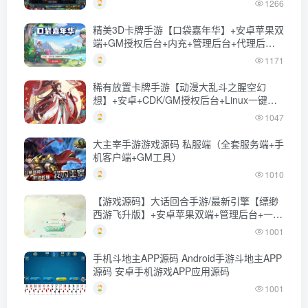
1266
精美3D卡牌手游【口袋嘉年华】+安卓苹果双
端+GM授权后台+内充+管理后台+代理后台
+Linux一键全自动搭建脚本+Linux手工服务
1171
端+详细搭建教程
稀有放置卡牌手游【动漫大乱斗之腥空幻
想】+安卓+CDK/GM授权后台+Linux一键全
自动搭建脚本+Linux手工服务端+详细搭建教
1047
程
大主宰手游游戏源码 私服端（全套服务端+手
机客户端+GM工具）
1010
【游戏源码】大话回合手游/最新引擎【缥缈
西游飞升版】+安卓苹果双端+管理后台+一键
全自动搭建脚本+Linux手工服务端+详细搭建
1001
教程
手机斗地主APP源码 Android手游斗地主APP
源码 安卓手机游戏APP应用源码
1001