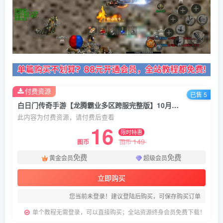
付费资源
已售 5
白日门传奇手游【龙腾霸业多区跨服完整版】10月最新打包Win系一键服务端+详细搭建教程+通用视频教程+管理后台+GM授权后台+安卓客户端
此内容为付费资源，请付费后查看
16
限时特惠
149
图币
图币
免费
免费
黄金会员
超级会员
立即购买
您当前未登录！建议登陆后购买，可保存购买订单
单个教程无需登录，可以直接购买；全站资源终身会员免费下载！