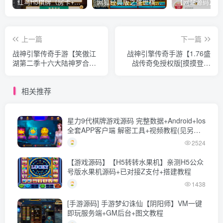
红鸟H5棋牌（房卡+金币）全套双模式游戏源码
网狐经典版之盛世棋牌完整游戏源码（包含文档、架设教程、网站、源代码等）
上一篇
下一篇
战神引擎传奇手游【笑傲江
战神引擎传奇手游【1.76盛
湖第二季十六大陆神罗合击
战传奇免授权版[摸摸登陆
版】10月最新打包Win系特
器]】最新整理Win系复古服
色一键服务端+详细搭建教程
务端+安卓苹果双端+GM授
相关推荐
+通用视频教程+GM授权物
权物品后台+详细搭建教程
品后台+安卓苹果双端
星力9代棋牌游戏源码 完整数据+Android+Ios
全套APP客户端 解密工具+视频教程(见另个
链接)
2524
【游戏源码】【H5转转水果机】亲测H5公众
号版水果机源码+已对接Z支付+搭建教程
1438
[手游源码] 手游梦幻诛仙【阴阳师】VM一键
即玩服务端+GM后台+图文教程