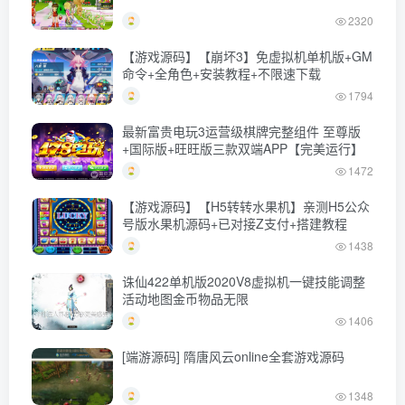
2320
【游戏源码】【崩坏3】免虚拟机单机版+GM
命令+全角色+安装教程+不限速下载
1794
最新富贵电玩3运营级棋牌完整组件 至尊版
+国际版+旺旺版三款双端APP【完美运行】
1472
【游戏源码】【H5转转水果机】亲测H5公众
号版水果机源码+已对接Z支付+搭建教程
1438
诛仙422单机版2020V8虚拟机一键技能调整
活动地图金币物品无限
1406
[端游源码] 隋唐风云online全套游戏源码
1348