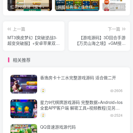
红鸟H5棋牌（房卡+金币）全套双模式游戏源码
网狐经典版之盛世棋牌完整游戏源码（包含文档、架设教程、网站、源代码等）
上一篇
下一篇
MT3换皮梦幻【突破逆战3-
【游戏源码】3D回合手游
超变突破服】+安卓苹果双端
【万灵山海之境】+GM授权
+正确物品GM授权后台+攻
后台+安卓+Linux一键全自动
略+全套源码+Linux一键全自
搭建脚本+linux手动端+Win
相关推荐
动搭建脚本+Linux手工服务
一键修改端+详细搭建教程
端+详细搭建教程+逆战突破
西游
香逸房卡十三水完整游戏源码 适合做二开
2606
星力9代棋牌游戏源码 完整数据+Android+Ios
全套APP客户端 解密工具+视频教程(见另个
链接)
2524
QQ音速游戏源代码