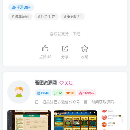
手游源码
# 游戏源码
# 回合手游
# 秦时明月
喜欢就支持一下吧
点赞
48
分享
收藏
吾图资源网
关注
6640
32
16
169W+
扫一扫关注官方微信公众号，第一时间获取源码、网赚项目资源教程，自媒体等知识干货，让互联网创业赚钱更简单。