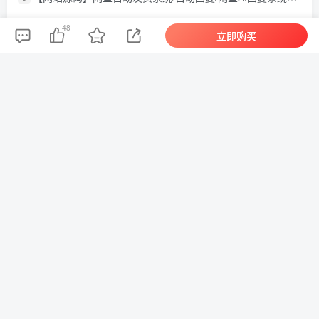
【网站源码】北辰个人高颜值网盘云盘系统源码
10
48
立即购买
【网站源码】祈福导航系统源码V1.8 修复Bug版本
11
【网站源码】AI对话绘画数字人源码 – uniapp前端
12
【网站源码】GEO优化系统源码
13
捕鱼达人小游戏源码 2.0修复升级版 多用户带后台
14
友链申请
福缘网赚
网赚之家
网赚论坛
中赚网
福
缘论坛
网站地图
Copyright © 2023 ·
吾图资源网
闽ICP备17000249号-2
免责声明：本站资源均源自网络，所有发布网站资源，仅供学习和研究
使用！本站内容由互联网用户自发分享，本站仅做收集整理，本站仅提
供信息存储空间服务，不拥有所有权，不承担相关法律责任。如发现本
站有涉嫌抄袭侵权/违法违规的内容， 请底部联系方式私聊，一经查实，
本站将立刻删除。