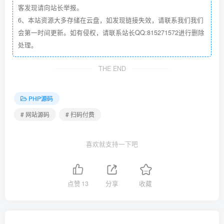
客发现请向站长举报。
6、本站资源大多存储在云盘，如发现链接失效，请联系我们我们
会第一时间更新。如有侵权，请联系站长QQ:815271572进行删除
处理。
THE END
PHP源码
# 网站源码
# 扫码付费
喜欢就支持一下吧
点赞
13
分享
收藏