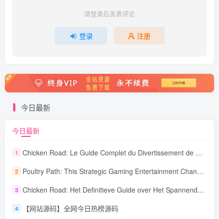
请登录后发表评论
登录
注册
今日最新
今日最新
Chicken Road: Le Guide Complet du Divertissement de Maison de Jeu Stratégique
1
Poultry Path: This Strategic Gaming Entertainment Changing Sequence Forecasting
2
Chicken Road: Het Definitieve Guide over Het Spannende Gokspel
3
【网站源码】全网今日热榜源码
4