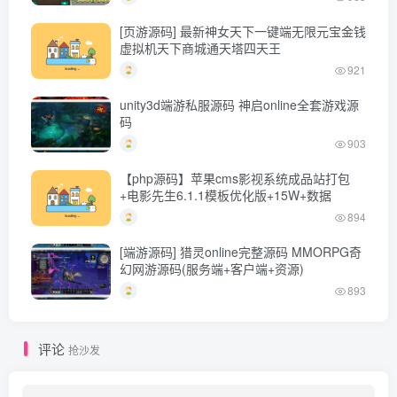
[页游源码] 最新神女天下一键端无限元宝金钱
虚拟机天下商城通天塔四天王
921
unity3d端游私服源码 神启online全套游戏源
码
903
【php源码】苹果cms影视系统成品站打包
+电影先生6.1.1模板优化版+15W+数据
894
[端游源码] 猎灵online完整源码 MMORPG奇
幻网游源码(服务端+客户端+资源)
893
评论
抢沙发