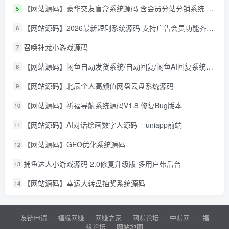
【网站源码】豪华交友盲盒系统源码 含会员分站分销系统 可易支付
5
【网站源码】2026最新短剧系统源码 支持广告会员功能齐全短剧源码
6
召唤神龙小游戏源码
7
【网站源码】闲鱼自动发货系统/自动回复/闲鱼AI回复系统源码
8
【网站源码】北辰个人高颜值网盘云盘系统源码
9
【网站源码】祈福导航系统源码V1.8 修复Bug版本
10
【网站源码】AI对话绘画数字人源码 – uniapp前端
11
【网站源码】GEO优化系统源码
12
捕鱼达人小游戏源码 2.0修复升级版 多用户带后台
13
【网站源码】幸运大转盘抽奖系统源码
14
友链申请
福缘网赚
网赚之家
网赚论坛
中赚网
福
缘论坛
网站地图