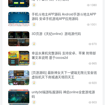
1380
手机斗地主APP源码 Android手游斗地主APP
源码 安卓手机游戏APP应用源码
1001
3D页游《天纪online》游戏源代码
970
幸运水果机完整源码 支持安卓、苹果 附带部
署文本说明 基于cocos2d
965
[页游源码] 最新神女天下一键端无限元宝金钱
虚拟机天下商城通天塔四天王
920
unity3d端游私服源码 神启online全套游戏源
码
903