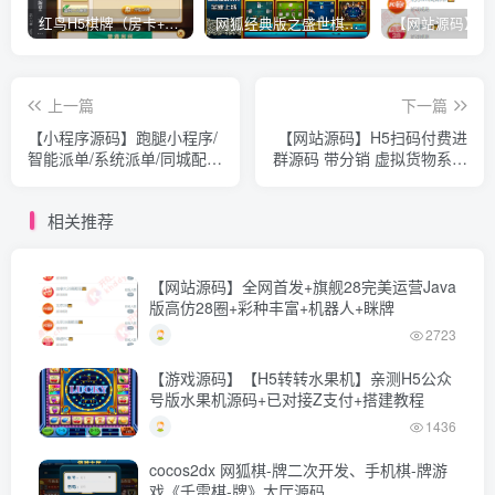
红鸟H5棋牌（房卡+金币）全套双模式游戏源码
网狐经典版之盛世棋牌完整游戏源码（包含文档、架设教程、网站、源代码等）
上一篇
下一篇
【小程序源码】跑腿小程序/
【网站源码】H5扫码付费进
智能派单/系统派单/同城配
群源码 带分销 虚拟货物系统
送/校园跑腿/预约取件/用户
+教程
端+骑手端【全开源】
相关推荐
【网站源码】全网首发+旗舰28完美运营Java
版高仿28圈+彩种丰富+机器人+眯牌
2723
【游戏源码】【H5转转水果机】亲测H5公众
号版水果机源码+已对接Z支付+搭建教程
1436
cocos2dx 网狐棋-牌二次开发、手机棋-牌游
戏《千雷棋-牌》大厅源码