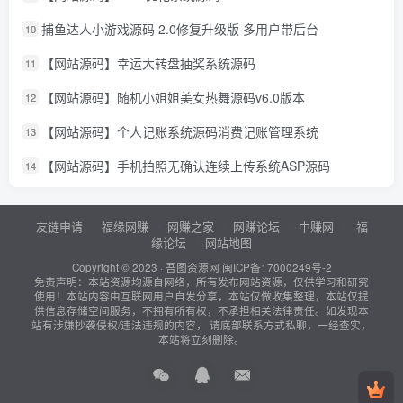
捕鱼达人小游戏源码 2.0修复升级版 多用户带后台
10
【网站源码】幸运大转盘抽奖系统源码
11
【网站源码】随机小姐姐美女热舞源码v6.0版本
12
【网站源码】个人记账系统源码消费记账管理系统
13
【网站源码】手机拍照无确认连续上传系统ASP源码
14
友链申请
福缘网赚
网赚之家
网赚论坛
中赚网
福
缘论坛
网站地图
Copyright © 2023 ·
吾图资源网
闽ICP备17000249号-2
免责声明：本站资源均源自网络，所有发布网站资源，仅供学习和研究
使用！本站内容由互联网用户自发分享，本站仅做收集整理，本站仅提
供信息存储空间服务，不拥有所有权，不承担相关法律责任。如发现本
站有涉嫌抄袭侵权/违法违规的内容， 请底部联系方式私聊，一经查实，
本站将立刻删除。