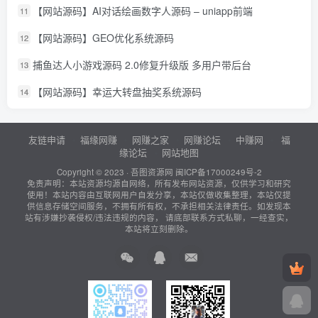
【网站源码】AI对话绘画数字人源码 – uniapp前端
11
【网站源码】GEO优化系统源码
12
捕鱼达人小游戏源码 2.0修复升级版 多用户带后台
13
【网站源码】幸运大转盘抽奖系统源码
14
友链申请
福缘网赚
网赚之家
网赚论坛
中赚网
福
缘论坛
网站地图
Copyright © 2023 ·
吾图资源网
闽ICP备17000249号-2
免责声明：本站资源均源自网络，所有发布网站资源，仅供学习和研究
使用！本站内容由互联网用户自发分享，本站仅做收集整理，本站仅提
供信息存储空间服务，不拥有所有权，不承担相关法律责任。如发现本
站有涉嫌抄袭侵权/违法违规的内容， 请底部联系方式私聊，一经查实，
本站将立刻删除。