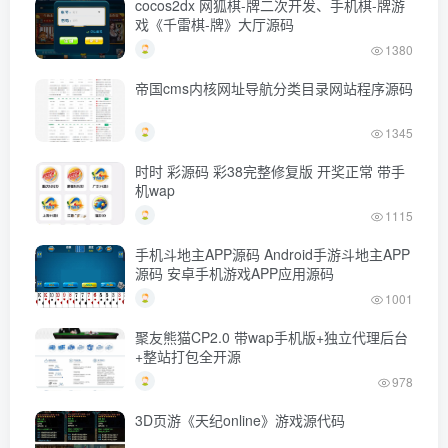
cocos2dx 网狐棋-牌二次开发、手机棋-牌游
戏《千雷棋-牌》大厅源码
1380
帝国cms内核网址导航分类目录网站程序源码
1345
时时 彩源码 彩38完整修复版 开奖正常 带手
机wap
1115
手机斗地主APP源码 Android手游斗地主APP
源码 安卓手机游戏APP应用源码
1001
聚友熊猫CP2.0 带wap手机版+独立代理后台
+整站打包全开源
978
3D页游《天纪online》游戏源代码