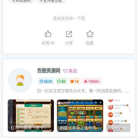
# 网站源码
# 星河留言板
喜欢就支持一下吧
点赞
30
分享
收藏
吾图资源网
关注
6626
32
16
169W+
扫一扫关注官方微信公众号，第一时间获取源码、网赚项目资源教程，自媒体等知识干货，让互联网创业赚钱更简单。
红鸟H5棋牌（房卡+金币）全套双模式游戏源码
网狐经典版之盛世棋牌完整游戏源码（包含文档、架设教程、网站、源代码等）