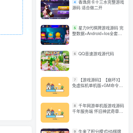
香逸房卡十三水完整游戏
4
源码 适合做二开
星力9代棋牌游戏源码 完
5
整数据+Android+Ios全套
APP客户端 解密工具+视频
教程(见另个链接)
QQ音速游戏源代码
6
【游戏源码】【崩坏3】
7
免虚拟机单机版+GM命令
+全角色+安装教程+不限速
下载
千年网游单机版游戏源码
8
千年服务端 怀旧神武奇章一
键端 任务副本 GM口令代码
牛来了积分模式H5棋牌
9