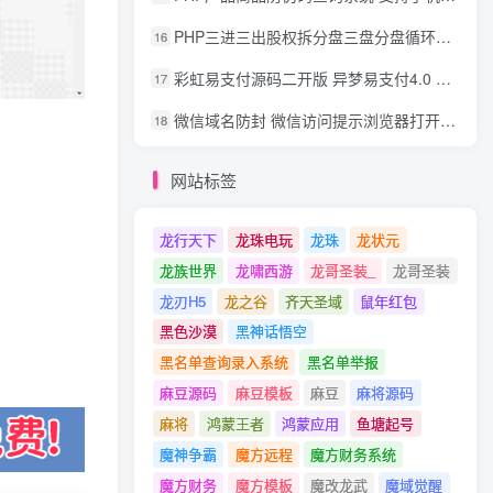
PHP三进三出股权拆分盘三盘分盘循环拆分系统源码
16
彩虹易支付源码二开版 异梦易支付4.0 可对接官方/易支付/码支付 去除后门 美化用户中心
17
微信域名防封 微信访问提示浏览器打开 非微信访问直接打开预防域名被封域名被封包换服务
18
网站标签
龙行天下
龙珠电玩
龙珠
龙状元
龙族世界
龙啸西游
龙哥圣装_
龙哥圣装
龙刃H5
龙之谷
齐天圣域
鼠年红包
黑色沙漠
黑神话悟空
黑名单查询录入系统
黑名单举报
麻豆源码
麻豆模板
麻豆
麻将源码
麻将
鸿蒙王者
鸿蒙应用
鱼塘起号
魔神争霸
魔方远程
魔方财务系统
魔方财务
魔方模板
魔改龙武
魔域觉醒