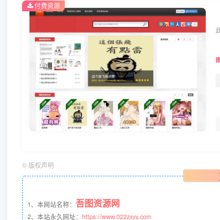
付费资源
©
版权声明
吾图资源网
1、本网站名称：
2、本站永久网址：
https://www.022zxyy.com