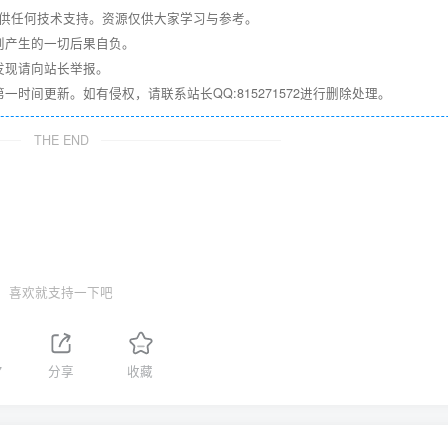
提供任何技术支持。资源仅供大家学习与参考。
则产生的一切后果自负。
发现请向站长举报。
间更新。如有侵权，请联系站长QQ:815271572进行删除处理。
THE END
喜欢就支持一下吧
7
分享
收藏