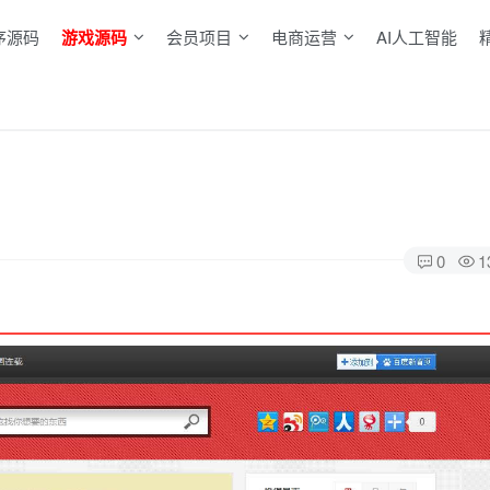
序源码
游戏源码
会员项目
电商运营
AI人工智能
0
1