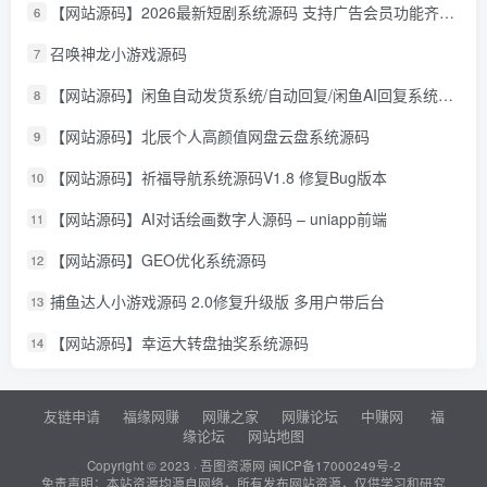
【网站源码】2026最新短剧系统源码 支持广告会员功能齐全短剧源码
6
召唤神龙小游戏源码
7
【网站源码】闲鱼自动发货系统/自动回复/闲鱼AI回复系统源码
8
【网站源码】北辰个人高颜值网盘云盘系统源码
9
【网站源码】祈福导航系统源码V1.8 修复Bug版本
10
【网站源码】AI对话绘画数字人源码 – uniapp前端
11
【网站源码】GEO优化系统源码
12
捕鱼达人小游戏源码 2.0修复升级版 多用户带后台
13
【网站源码】幸运大转盘抽奖系统源码
14
友链申请
福缘网赚
网赚之家
网赚论坛
中赚网
福
缘论坛
网站地图
Copyright © 2023 ·
吾图资源网
闽ICP备17000249号-2
免责声明：本站资源均源自网络，所有发布网站资源，仅供学习和研究