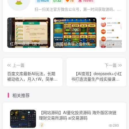
6626
32
16
169W+
扫一扫关注官方微信公众号，第一时间获取源码、网赚项目资源教程，自媒体等知识干货，让互联网创业赚钱更简单。
红鸟H5棋牌（房卡+金币）全套双模式游戏源码
网狐经典版之盛世棋牌完整游戏源码（包含文档、架设教程、网站、源代码等）
上一篇
下一篇
百度文库最新AI玩法，长期
【AI变现】deepseek+小红
被动收入，月入1W，简单天
书打造流量生产线实操课，0
脑适合小白
到1全流程拆解，搞钱嘎嘎猛
相关推荐
【网站源码】AI量化投资源码 海外版区块链
理财交易所源码 ai交易源码
280