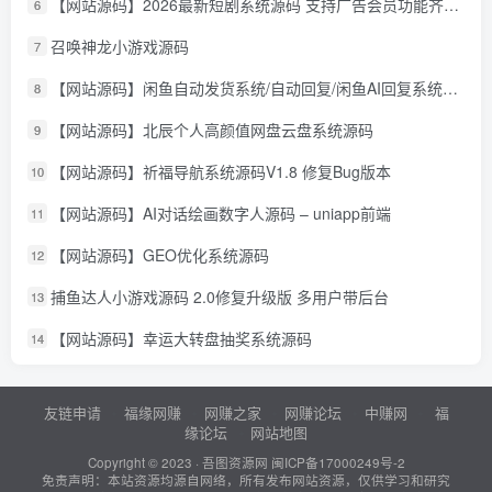
【网站源码】2026最新短剧系统源码 支持广告会员功能齐全短剧源码
6
召唤神龙小游戏源码
7
【网站源码】闲鱼自动发货系统/自动回复/闲鱼AI回复系统源码
8
【网站源码】北辰个人高颜值网盘云盘系统源码
9
【网站源码】祈福导航系统源码V1.8 修复Bug版本
10
【网站源码】AI对话绘画数字人源码 – uniapp前端
11
【网站源码】GEO优化系统源码
12
捕鱼达人小游戏源码 2.0修复升级版 多用户带后台
13
【网站源码】幸运大转盘抽奖系统源码
14
友链申请
福缘网赚
网赚之家
网赚论坛
中赚网
福
缘论坛
网站地图
Copyright © 2023 ·
吾图资源网
闽ICP备17000249号-2
免责声明：本站资源均源自网络，所有发布网站资源，仅供学习和研究