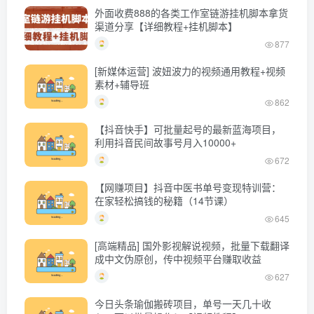
外面收费888的各类工作室链游挂机脚本拿货
渠道分享【详细教程+挂机脚本】
877
[新媒体运营] 波妞波力的视频通用教程+视频
素材+辅导班
862
【抖音快手】可批量起号的最新蓝海项目，
利用抖音民间故事号月入10000+
672
【网赚项目】抖音中医书单号变现特训营：
在家轻松搞钱的秘籍（14节课）
645
[高端精品] 国外影视解说视频，批量下载翻译
成中文伪原创，传中视频平台赚取收益
627
今日头条瑜伽搬砖项目，单号一天几十收