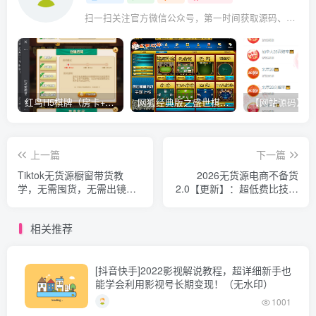
扫一扫关注官方微信公众号，第一时间获取源码、网赚项目资源教程，自媒体等知识干货，让互联网创业赚钱更简单。
红鸟H5棋牌（房卡+金币）全套双模式游戏源码
网狐经典版之盛世棋牌完整游戏源码（包含文档、架设教程、网站、源代码等）
上一篇
下一篇
Tiktok无货源橱窗带货教
2026无货源电商不备货
学，无需囤货，无需出镜，
2.0【更新】：超低费比技术
抢占TK全球红利，轻松实现
突破自然流天花板，单店月
月入过1W
利润1-3万元
相关推荐
[抖音快手]2022影视解说教程，超详细新手也
能学会利用影视号长期变现！（无水印）
1001