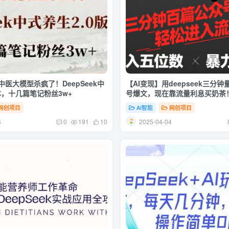
I中医大模型杀疯了！DeepSeek中
【AI变现】用deepseek三分钟
本，十几篇笔记粉丝3w+
号爆文，现在靠流量利息买奶茶
网创项目
AI智能
网创项目
6
2025-04-04
0
191
10