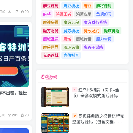
麻豆源码
麻豆模板
麻豆
麻将源码
0
117
20
麻将
鸿蒙王者
鸿蒙应用
鱼塘起号
魔神争霸
魔方远程
魔方财务系统
魔方财务
魔方模板
魔改龙武
魔域觉醒
魔域互通
魔域
魔城传世
魔力宝贝
魔兽世界
魂环诛仙
鬼谷子谋略
鬼语迷城
高仿抖音
游戏源码
红鸟H5棋牌（房卡+金
1
制作不出镜，轻松
币）全套双模式游戏源码
0
201
23
网狐经典版之盛世棋牌完
2
整游戏源码（包含文档、架
设教程、网站、源代码等）