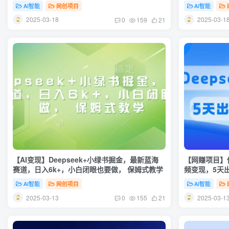
数
详细教程拆解
AI智能
网创项目
AI智能
2025-03-18
2025-03-1
0
159
21
【AI变现】Deepseek+小绿书掘金，最新蓝海
【网赚项目】佣
赛道，日入6k+，小白闭眼也要做， 保姆式教学
频变现，5天
AI智能
网创项目
AI智能
2025-03-13
2025-03-1
0
155
21