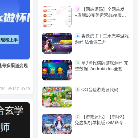
【网站源码】全网首发
3
+旗舰28完美运营Java版高
仿28圈+彩种丰富+机器人
+眯牌
香逸房卡十三水完整游戏
4
源码 适合做二开
星力9代棋牌游戏源码 完
5
流量号多渠道变现
整数据+Android+Ios全套
APP客户端 解密工具+视频
教程(见另个链接)
0
127
20
QQ音速游戏源代码
6
【游戏源码】【崩坏3】
7
免虚拟机单机版+GM命令
+全角色+安装教程+不限速
下载