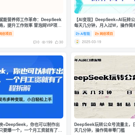
I赋能营养师工作革命：DeepSeek
【AI变现】DeepSeek+AI玩
略，提升工作效率 冒泡网VIP项目
每天几分钟，月入过W，操作简
网创项目
AI智能
网创项目
1
2025-03-19
0
199
30
映+DeepSeek，你也可以制作出
DeepSeek玩转公众号流量主
只要爆一个，一个月工资就有了，
天几分钟，操作简单零门槛