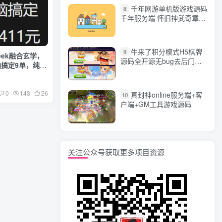
千年网游单机版游戏源码
8
千年服务端 怀旧神武奇章一
键端 任务副本 GM口令代码
牛来了积分模式H5棋牌
9
eek融合玄学，
源码全开源无bug去后门无
脑搞定9单，纯利
漏洞完整源码 价值5000元
0
143
26
真封神online服务端+客
10
户端+GM工具游戏源码
关注公众号获取更多项目资源