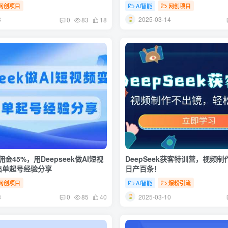
网创项目
AI智能
网创项目
8
2025-03-14
0
83
18
金45%，用Deepseek做AI短视
DeepSeek获客特训营，视频
出单起号经验分享
日产百条！
网创项目
AI智能
爆粉引流
3
2025-03-10
0
85
40