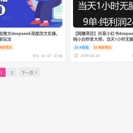
说推文deepseek深度改文实操，
【网赚项目】抖音小红书deeps
新玩法
纯小白秒变大师，当天1小时无
润上千
网创项目
AI智能
网创项目
5
2025-02-24
0
147
36
1
2
下一页