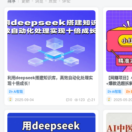
排序
更新
浏览
点赞
评论
利用deepseek搭建知识库，高效自动化处理实
【网赚项目】
现十倍成长！
+爆款选题拆解
AI智能
AI智能
2025-09-04
2025-05-2
0
123
21