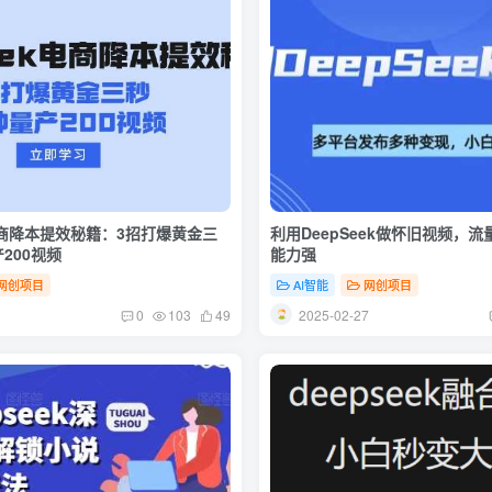
k电商降本提效秘籍：3招打爆黄金三
利用DeepSeek做怀旧视频，
200视频
能力强
网创项目
AI智能
网创项目
1
2025-02-27
0
103
49