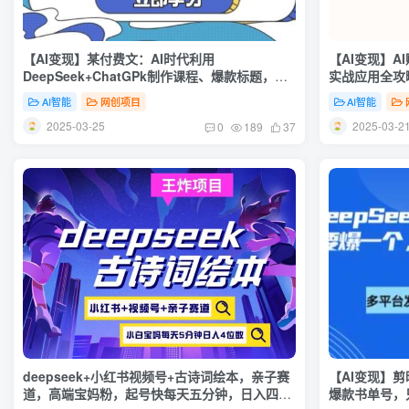
【AI变现】某付费文：AI时代利用
【AI变现】A
DeepSeek+ChatGPk制作课程、爆款标题，实
实战应用全攻
现自动赚钱
4 小时前 9.9
AI智能
网创项目
AI智能
2025-03-25
2025-03-2
0
189
37
deepseek+小红书视频号+古诗词绘本，亲子赛
【AI变现】剪
道，高端宝妈粉，起号快每天五分钟，日入四位
爆款书单号，