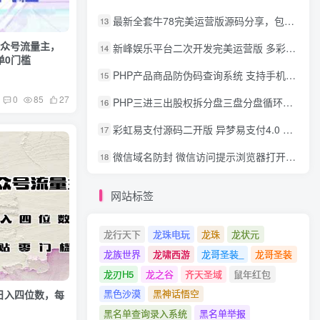
最新全套牛78完美运营版源码分享，包含了资源组件+脚本程序
13
转公众号流量主，
新峰娱乐平台二次开发完美运营版 多彩种多玩法 代理分红+积分兑换
14
单0门槛
PHP产品商品防伪码查询系统 支持手机防假验证网站建设 防伪码自动生成 批量导入
15
0
85
27
PHP三进三出股权拆分盘三盘分盘循环拆分系统源码
16
彩虹易支付源码二开版 异梦易支付4.0 可对接官方/易支付/码支付 去除后门 美化用户中心
17
微信域名防封 微信访问提示浏览器打开 非微信访问直接打开预防域名被封域名被封包换服务
18
网站标签
龙行天下
龙珠电玩
龙珠
龙状元
龙族世界
龙啸西游
龙哥圣装_
龙哥圣装
龙刃H5
龙之谷
齐天圣域
鼠年红包
黑色沙漠
黑神话悟空
，日入四位数，每
黑名单查询录入系统
黑名单举报