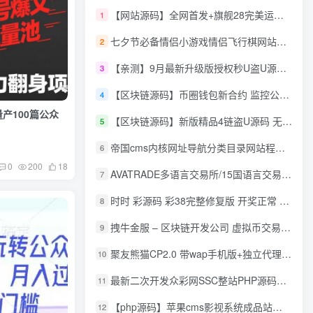
【网站源码】全网首发+旗舰28完美运营Java版高仿28圈+彩种丰富+机器人+眯牌
1
七夕节必备情侣小游戏情侣飞行棋网站源码
2
【亲测】9月最新升级版授权秒U盗U源码/四链盗U源码/自带提币接口
3
【区块链源码】币圈钱包新合约 监控公链转账地址 尾数模拟转账数据生成 0 U攻击带安装说明
4
量产100篇公众
【区块链源码】新版精品4链盗U源码 无限开代理模式 后台 代理数据可看 包含搭建教程
5
！
帝国cms内核网址导航分类目录网站程序源码
6
0
200
18
AVATRADE多语言交易所/15国语言交易所/合约交易/期权交易/币币交易/申购/矿机/风控/前端wap/pc纯源码/带搭建教程
7
时时 彩源码 彩38完整修复版 开奖正常 带手机wap
8
拽牛金服 – 区块链开发公司 虚拟币交易系统 虚拟币交易平台开发 虚拟币ico众
9
聚友熊猫CP2.0 带wap手机版+独立代理后台+整站打包全开源
10
最新二次开发众彩网SSC整站PHP源码+WAP手机版+KJ采集器+集成云端在线充值
11
【php源码】苹果cms影视系统成品站打包+电影先生6.1.1模板优化版+15W+数据
12