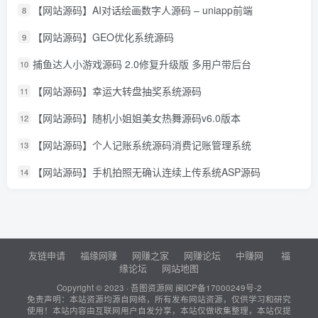
【网站源码】AI对话绘画数字人源码 – uniapp前端
8
【网站源码】GEO优化系统源码
9
捕鱼达人小游戏源码 2.0修复升级版 多用户带后台
10
【网站源码】幸运大转盘抽奖系统源码
11
【网站源码】随机小姐姐美女热舞源码v6.0版本
12
【网站源码】个人记账系统源码消费记账管理系统
13
【网站源码】手机拍照无确认连续上传系统ASP源码
14
友链申请
福缘网赚
网赚之家
网赚论坛
中赚网
福
缘论坛
网站地图
Copyright © 2023 ·
吾图资源网
闽ICP备17000249号-2
免责声明：本站资源均源自网络，所有发布网站资源，仅供学习和研究
使用！本站内容由互联网用户自发分享，本站仅做收集整理，本站仅提