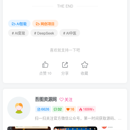
THE END
AI智能
网创项目
# AI变现
# DeepSeek
# AI中医
喜欢就支持一下吧
点赞
10
分享
收藏
吾图资源网
关注
6626
32
16
169W+
扫一扫关注官方微信公众号，第一时间获取源码、网赚项目资源教程，自媒体等知识干货，让互联网创业赚钱更简单。