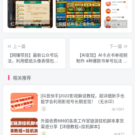
红鸟H5棋牌（房卡+金币）全套双模式游戏源码
网狐经典版之盛世棋牌完整游戏源码（包含文档、架设教程、网站、源代码等）
上一篇
下一篇
【网赚项目】最新公众号玩
【AI变现】AI卡点书单视频
法，利用壁纸头像表情包等
制作 4种爆款书单号玩法 保
素材，享受广告，下载，流
姆级教程
量主三重收益变现
相关推荐
[抖音快手]2022影视解说教程，超详细新手也
能学会利用影视号长期变现！（无水印）
1001
外面收费888的各类工作室链游挂机脚本拿货
渠道分享【详细教程+挂机脚本】
877