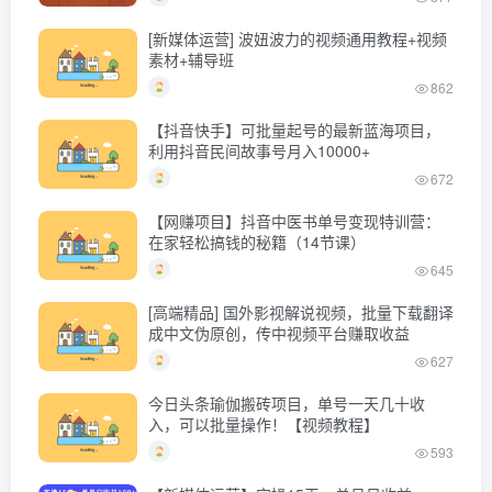
[新媒体运营] 波妞波力的视频通用教程+视频
素材+辅导班
862
【抖音快手】可批量起号的最新蓝海项目，
利用抖音民间故事号月入10000+
672
【网赚项目】抖音中医书单号变现特训营：
在家轻松搞钱的秘籍（14节课）
645
[高端精品] 国外影视解说视频，批量下载翻译
成中文伪原创，传中视频平台赚取收益
627
今日头条瑜伽搬砖项目，单号一天几十收
入，可以批量操作！【视频教程】
593