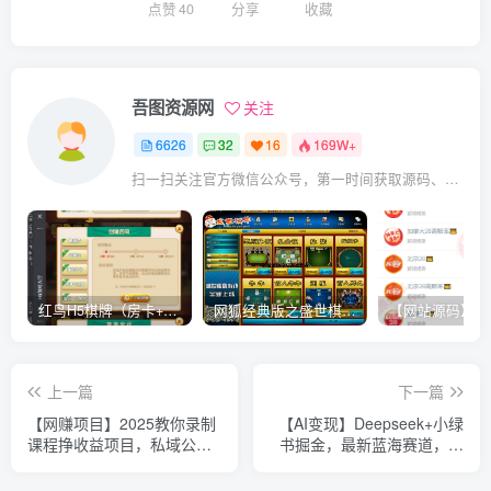
点赞
40
分享
收藏
吾图资源网
关注
6626
32
16
169W+
扫一扫关注官方微信公众号，第一时间获取源码、网赚项目资源教程，自媒体等知识干货，让互联网创业赚钱更简单。
红鸟H5棋牌（房卡+金币）全套双模式游戏源码
网狐经典版之盛世棋牌完整游戏源码（包含文档、架设教程、网站、源代码等）
上一篇
下一篇
【网赚项目】2025教你录制
【AI变现】Deepseek+小绿
课程挣收益项目，私域公域
书掘金，最新蓝海赛道，日
流量IP营销做图包装变现全
入6k+，小白闭眼也要做，
攻略
保姆式教学