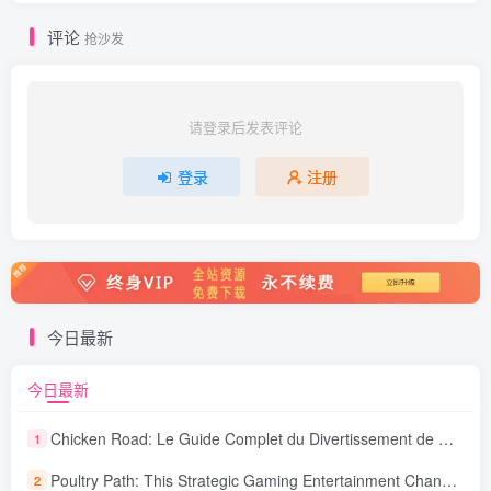
评论
抢沙发
请登录后发表评论
登录
注册
今日最新
今日最新
Chicken Road: Le Guide Complet du Divertissement de Maison de Jeu Stratégique
1
Poultry Path: This Strategic Gaming Entertainment Changing Sequence Forecasting
2