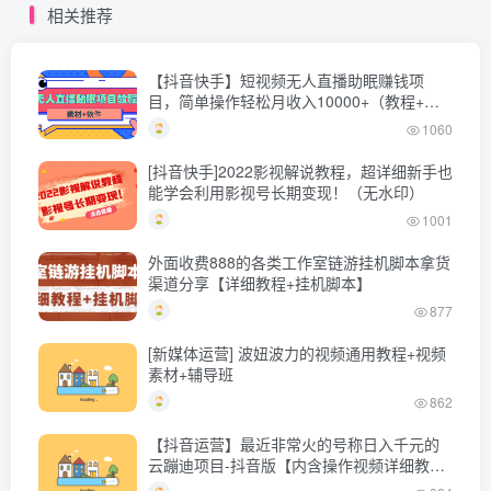
相关推荐
【抖音快手】短视频无人直播助眠赚钱项
目，简单操作轻松月收入10000+（教程+素
材+软件）
1060
[抖音快手]2022影视解说教程，超详细新手也
能学会利用影视号长期变现！（无水印）
1001
外面收费888的各类工作室链游挂机脚本拿货
渠道分享【详细教程+挂机脚本】
877
[新媒体运营] 波妞波力的视频通用教程+视频
素材+辅导班
862
【抖音运营】最近非常火的号称日入千元的
云蹦迪项目-抖音版【内含操作视频详细教
程】