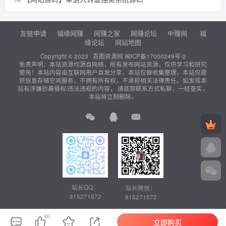
友链申请
福缘网赚
网赚之家
网赚论坛
中赚网
福
缘论坛
网站地图
Copyright © 2023 ·
吾图资源网
闽ICP备17000249号-2
免责声明：本站资源均源自网络，所有发布网站资源，仅供学习和研究
使用！本站内容由互联网用户自发分享，本站仅做收集整理，本站仅提
供信息存储空间服务，不拥有所有权，不承担相关法律责任。如发现本
站有涉嫌抄袭侵权/违法违规的内容， 请底部联系方式私聊，一经查实，
本站将立刻删除。
站长QQ：
站长微信：
815271572
815271572
40
立即购买